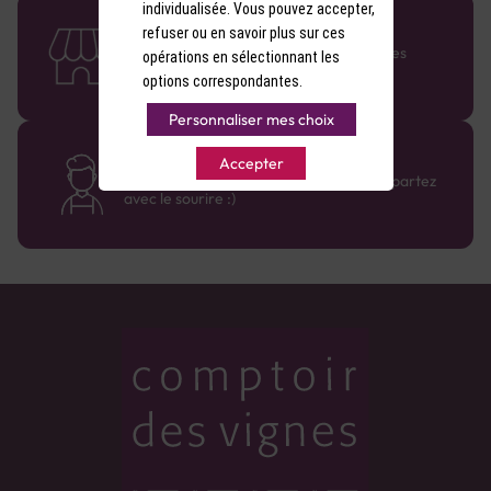
individualisée. Vous pouvez accepter,
58 caves en France
refuser ou en savoir plus sur ces
Retrouvez le réseau Comptoir des Vignes
opérations en sélectionnant les
partout en France !
options correspondantes.
Personnaliser mes choix
Des cavistes à votre écoute
Accepter
Bénéficiez de conseils sur-mesure et repartez
avec le sourire :)