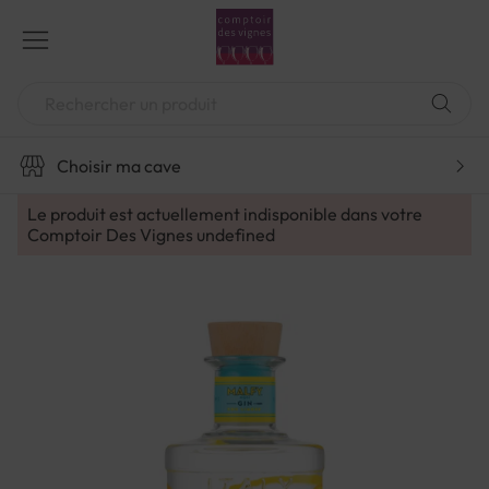
Aller
au
contenu
Chercher
Choisir ma cave
Le produit est actuellement indisponible dans votre
Comptoir Des Vignes
undefined