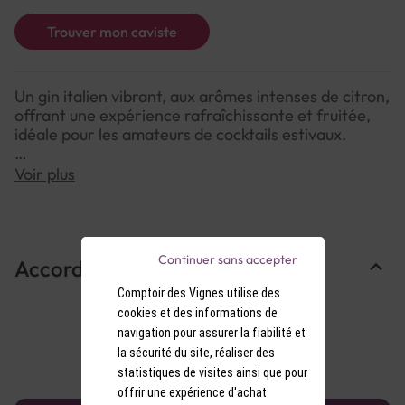
Trouver mon caviste
Un gin italien vibrant, aux arômes intenses de citron,
offrant une expérience rafraîchissante et fruitée,
idéale pour les amateurs de cocktails estivaux.
Voir plus
NOTE DE DÉGUSTATION :
Couleur : Clair, avec des reflets argentés.
Arômes : Dominance de zestes de citron frais,
accompagnée de notes subtiles de genièvre et
Continuer sans accepter
Accords Mets & Vins
d'agrumes.
Saveurs : Une attaque vive et acidulée de citron,
Comptoir des Vignes utilise des
suivie de touches d'épices douces et d'une finale
cookies et des informations de
légèrement sucrée et persistante.
navigation pour assurer la fiabilité et
la sécurité du site, réaliser des
statistiques de visites ainsi que pour
offrir une expérience d'achat