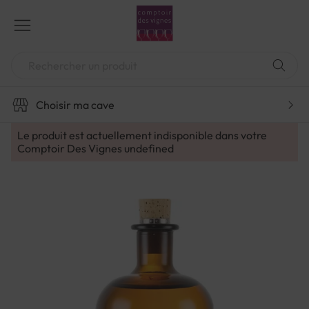
Aller
au
contenu
Chercher
Choisir ma cave
Le produit est actuellement indisponible dans votre
Comptoir Des Vignes
undefined