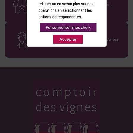
refuser ou en savoir plus sur ces
Retrouvez le réseau Comptoir des Vignes
partout en France !
opérations en sélectionnant les
options correspondantes.
Personnaliser mes choix
Des cavistes à votre écoute
Bénéficiez de conseils sur-mesure et repartez
Accepter
avec le sourire :)