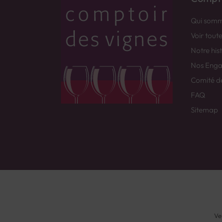
Qui somm
Voir tout
Notre his
Nos Eng
Comité d
FAQ
Sitemap
Ve