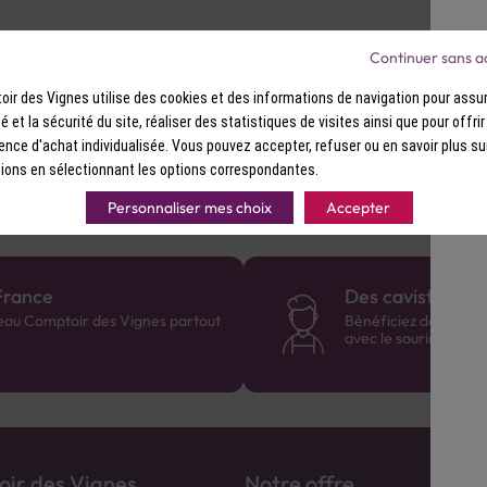
Saveurs : Attaque franche et nette,
la cerise, finale longue et légèremen
Continuer sans a
ir des Vignes utilise des cookies et des informations de navigation pour assur
ité et la sécurité du site, réaliser des statistiques de visites ainsi que pour offri
tions gastronomiques ou pâtissières.
ence d'achat individualisée. Vous pouvez accepter, refuser ou en savoir plus su
ions en sélectionnant les options correspondantes.
Personnaliser mes choix
Accepter
France
Des cavistes à v
eau Comptoir des Vignes partout
Bénéficiez de consei
avec le sourire :)
ir des Vignes
Notre offre