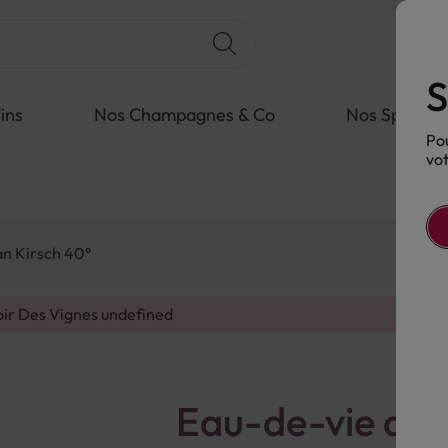
S
ins
Nos Champagnes & Co
Nos Spiritue
Pou
vot
ian Kirsch 40°
oir Des Vignes
undefined
Eau-de-vie de Fr