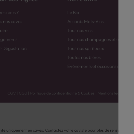
es nous ?
Le Bio
es nos caves
Accords Mets-Vins
toire
Tous nos vins
agements
Tous nos champagnes et efferver
e Dégustation
Tous nos spiritueux
Toutes nos bières
Evénements et occasions spéciale
CGV
|
CGU
|
Politique de confidentialité & Cookies
|
Mentions légales
nte uniquement en caves. Contactez votre caviste pour plus de renseignemen