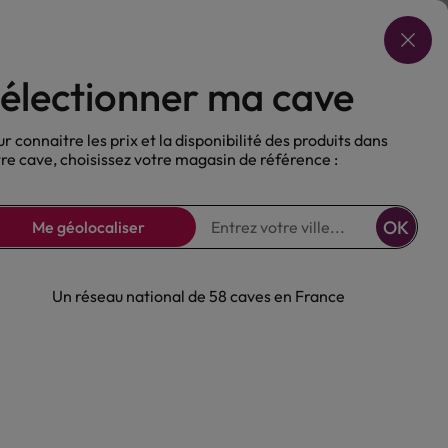
Choisir ma cave
électionner ma cave
ux
Nos Bières
Sans alcool
r connaitre les prix et la disponibilité des produits dans
re cave, choisissez votre magasin de référence :
OK
Me géolocaliser
Un réseau national de 58 caves en France
uit Distillerie