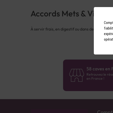
Accords Mets & Vins
Compto
fiabil
À servir frais, en digestif ou dans des prépara
expéri
opérat
58 caves en 
Retrouvez le rés
en France !
Compto