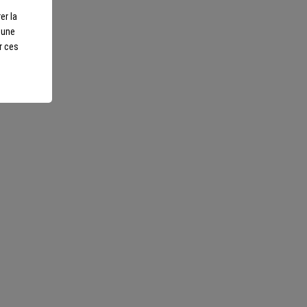
er la
r une
r ces
otre écoute
ls sur-mesure et repartez
Nous suivre
scents