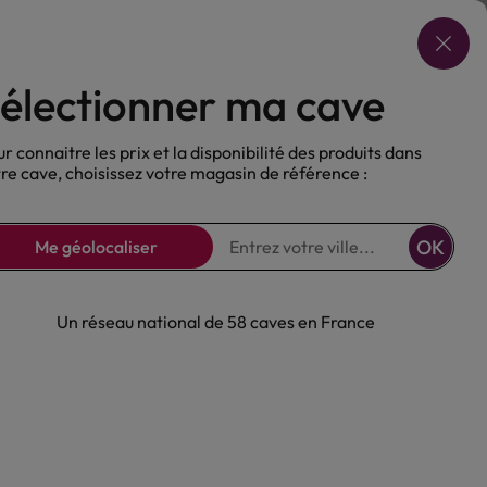
Choisir ma cave
électionner ma cave
ux
Nos Bières
Sans alcool
r connaitre les prix et la disponibilité des produits dans
re cave, choisissez votre magasin de référence :
OK
Me géolocaliser
Un réseau national de 58 caves en France
ruit St Florian