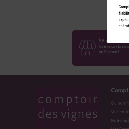
Compto
fiabil
expéri
opérat
58 caves en 
Retrouvez le rés
en France !
Compto
Qui somm
Voir tout
Notre his
Nos Eng