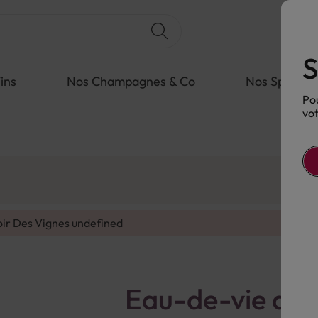
S
ins
Nos Champagnes & Co
Nos Spiritue
Pou
vot
oir Des Vignes
undefined
Eau-de-vie de F