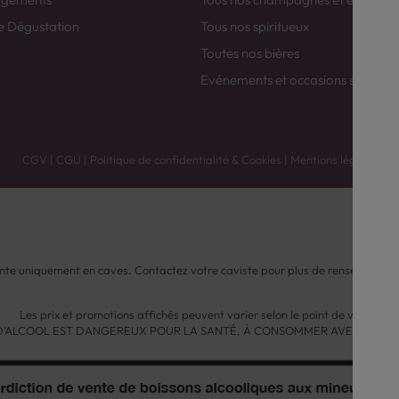
e Dégustation
Tous nos spiritueux
Toutes nos bières
Evénements et occasions spéciale
CGV
|
CGU
|
Politique de confidentialité & Cookies
|
Mentions légales
nte uniquement en caves. Contactez votre caviste pour plus de renseignemen
Les prix et promotions affichés peuvent varier selon le point de vente.
 D'ALCOOL EST DANGEREUX POUR LA SANTÉ, À CONSOMMER AVEC MODÉ