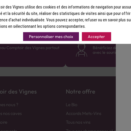
ir des Vignes utilise des cookies et des informations de navigation pour assur
ité et la sécurité du site, réaliser des statistiques de visites ainsi que pour offri
ence d'achat individualisée. Vous pouvez accepter, refuser ou en savoir plus su
ions en sélectionnant les options correspondantes.
Personnaliser mes choix
Accepter
France
Des cavistes à v
eau Comptoir des Vignes partout
Bénéficiez de consei
avec le sourire :)
ir des Vignes
Notre offre
es nous ?
Le Bio
es nos caves
Accords Mets-Vins
toire
Tous nos vins
agements
Tous nos champagnes et efferver