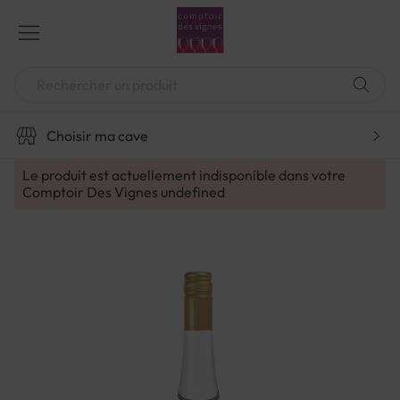
Aller
au
contenu
Chercher
Choisir ma cave
Le produit est actuellement indisponible dans votre
Comptoir Des Vignes
undefined