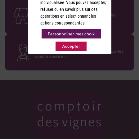
individualisée. Vous pouvez accepter,
58 caves en France
refuser ou en savoir plus sur ces
Retrouvez le réseau Comptoir des Vignes
opérations en sélectionnant les
partout en France !
options correspondantes.
Personnaliser mes choix
Des cavistes à votre écoute
Accepter
Bénéficiez de conseils sur-mesure et repartez
avec le sourire :)