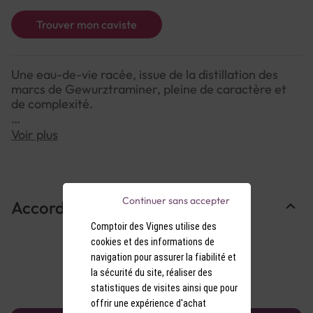
Trouver mon caviste
Une eau-de-vie racée, issue de la distillation des
marcs de Gewurztraminer, pleine de caractère et
de complexité.
Voir plus
NOTE DE DÉGUSTATION :
Couleur : Transparente, limpide et cristalline.
Arômes : Nez puissant et typé, avec des notes de
raisin sec, de rose séchée et d’épices douces.
Continuer sans accepter
Accords Mets & Vins
Saveurs : Bouche chaleureuse et persistante,
mariant intensité et finesse aromatique, avec une
Comptoir des Vignes utilise des
finale sèche.
cookies et des informations de
navigation pour assurer la fiabilité et
la sécurité du site, réaliser des
statistiques de visites ainsi que pour
offrir une expérience d'achat