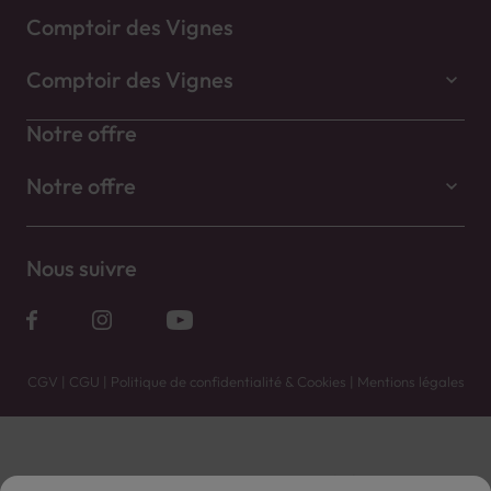
Comptoir des Vignes
Comptoir des Vignes
Notre offre
Notre offre
Nous suivre
CGV
|
CGU
|
Politique de confidentialité & Cookies
|
Mentions légales
Vente uniquement en caves. Contactez votre caviste pour plus de renseignements.