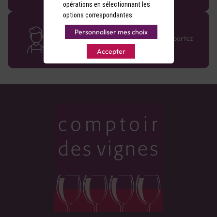
opérations en sélectionnant les
options correspondantes.
Des cavistes à votre écoute
Personnaliser mes choix
Bénéficiez de conseils sur-mesure et repartez
avec le sourire :)
Accepter