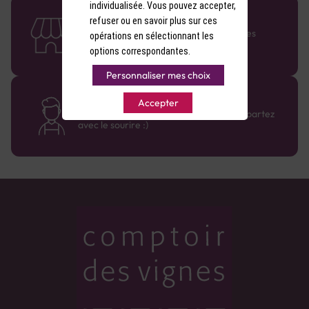
individualisée. Vous pouvez accepter,
58 caves en France
refuser ou en savoir plus sur ces
Retrouvez le réseau Comptoir des Vignes
opérations en sélectionnant les
partout en France !
options correspondantes.
Personnaliser mes choix
Des cavistes à votre écoute
Accepter
Bénéficiez de conseils sur-mesure et repartez
avec le sourire :)