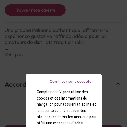
Trouver mon caviste
Une grappa italienne authentique, offrant une
expérience gustative raffinée, idéale pour les
amateurs de distillats traditionnels.
Voir plus
NOTE DE DÉGUSTATION :
Couleur : Transparente, cristalline.
Arômes : Notes florales et fruitées, avec une subtile
touche herbacée.
Continuer sans accepter
Accords Mets & Vins
Saveurs : Attaque nette et chaleureuse, suivie d'une
douceur équilibrée et d'une finale persistante.
Comptoir des Vignes utilise des
cookies et des informations de
navigation pour assurer la fiabilité et
la sécurité du site, réaliser des
statistiques de visites ainsi que pour
offrir une expérience d'achat