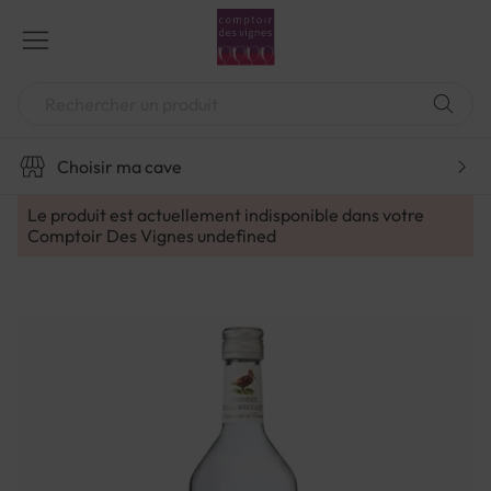
Aller
au
contenu
Chercher
Choisir ma cave
Le produit est actuellement indisponible dans votre
Comptoir Des Vignes
undefined