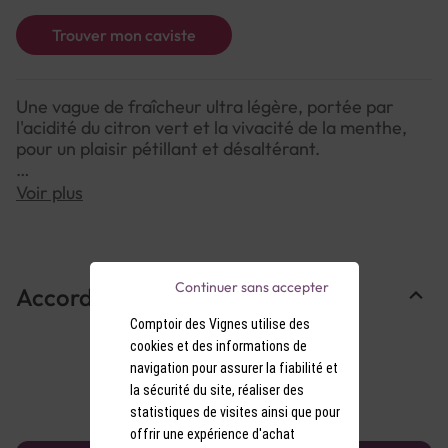
Trouver mon caviste
Une vague de fraîcheur ultra légère, portée par
l'acidité du citron vert et la vivacité de la menthe,
pour un plaisir pétillant et désaltérant.
Voir plus
NOTE DE DÉGUSTATION :
Couleur : Transparente, finement perlée.
Arômes : Nez frais de zeste de citron vert et de
menthe poivrée, légèrement végétal.
Continuer sans accepter
Accords Mets & Vins
Saveurs : Attaque vive et acidulée, dominée par le
citron vert. Bouche croquante et ultra
Comptoir des Vignes utilise des
rafraîchissante, finale mentholée légère et
cookies et des informations de
désaltérante.
navigation pour assurer la fiabilité et
la sécurité du site, réaliser des
statistiques de visites ainsi que pour
offrir une expérience d'achat