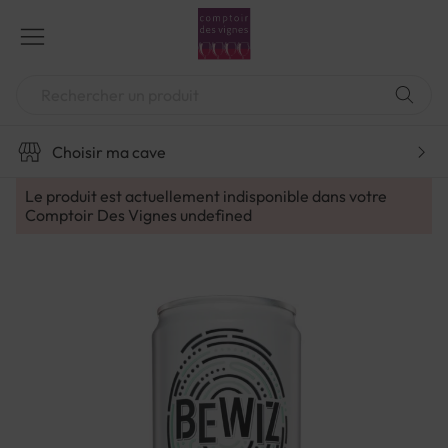
Aller
au
contenu
Chercher
Choisir ma cave
Le produit est actuellement indisponible dans votre
Comptoir Des Vignes
undefined