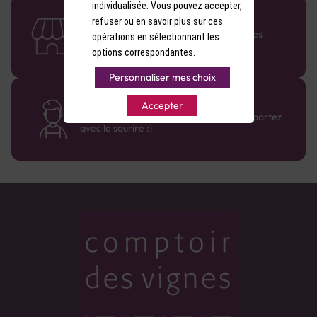
individualisée. Vous pouvez accepter,
58 caves en France
refuser ou en savoir plus sur ces
Retrouvez le réseau Comptoir des Vignes
opérations en sélectionnant les
partout en France !
options correspondantes.
Personnaliser mes choix
Des cavistes à votre écoute
Accepter
Bénéficiez de conseils sur-mesure et repartez
avec le sourire :)