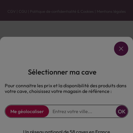
CGV
|
CGU
|
Politique de confidentialité & Cookies
|
Mentions légales
Vente uniquement en caves. Contactez votre caviste pour plus de renseignements.
Les prix et promotions affichés peuvent varier selon le point de vente.
L'ABUS D'ALCOOL EST DANGEREUX POUR LA SANTÉ, À CONSOMMER AVEC MODÉRATION.
Sélectionner ma cave
Pour connaitre les prix et la disponibilité des produits dans
votre cave, choisissez votre magasin de référence :
OK
Me géolocaliser
Un réseau national de 58 caves en France