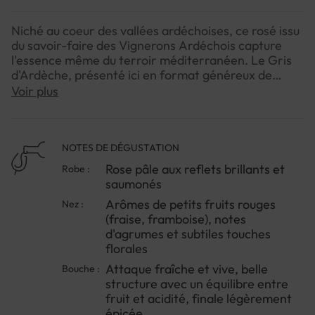
Niché au coeur des vallées ardéchoises, ce rosé issu
du savoir-faire des Vignerons Ardéchois capture
l'essence même du terroir méditerranéen. Le Gris
d'Ardèche, présenté ici en format généreux de
magnum, révèle toute la fraîcheur et le caractère
Voir plus
d'un millésime 2024 particulièrement réussi.Les
vignes, implantées sur des sols calcaires et
exposées à un ensoleillement généreux, donnent
naissance à ce vin d'une belle vivacité. Sa robe
NOTES DE DÉGUSTATION
délicatement rosée annonce un vin de plaisir, idéal
Rose pâle aux reflets brillants et
Robe :
pour accompagner les moments de convivialité.Ce
saumonés
magnum se prête merveilleusement aux repas entre
Arômes de petits fruits rouges
Nez :
amis ou aux célébrations estivales, où sa fraîcheur
(fraise, framboise), notes
et ses notes fruitées sauront ravir les palais. À
d'agrumes et subtiles touches
servir bien frais pour apprécier pleinement ses
florales
qualités aromatiques, ce Gris d'Ardèche est
l'ambassadeur parfait de la richesse viticole de
Attaque fraîche et vive, belle
Bouche :
cette région qui ne cesse de nous surprendre.
structure avec un équilibre entre
fruit et acidité, finale légèrement
épicée