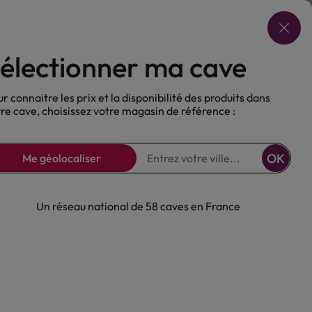
Choisir ma cave
électionner ma cave
ux
Nos Bières
Sans alcool
r connaitre les prix et la disponibilité des produits dans
re cave, choisissez votre magasin de référence :
OK
Me géolocaliser
Un réseau national de 58 caves en France
ouge Vignerons