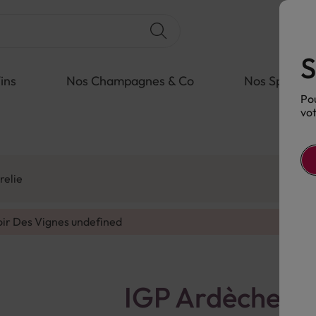
S
ins
Nos Champagnes & Co
Nos Spiritue
Pou
vot
relie
oir Des Vignes
undefined
IGP Ardèche R