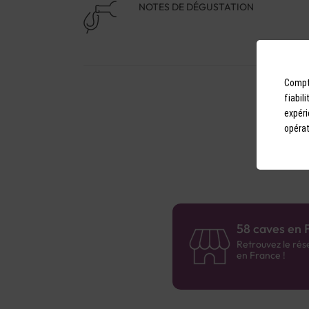
NOTES DE DÉGUSTATION
Compto
fiabil
expéri
opérat
58 caves en 
Retrouvez le rés
en France !