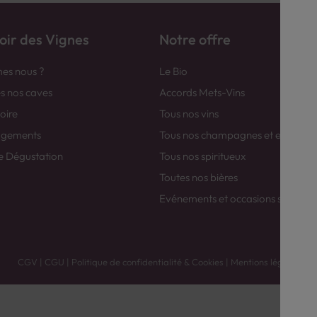
ir des Vignes
Notre offre
es nous ?
Le Bio
es nos caves
Accords Mets-Vins
toire
Tous nos vins
agements
Tous nos champagnes et efferver
e Dégustation
Tous nos spiritueux
Toutes nos bières
Evénements et occasions spéciale
CGV
|
CGU
|
Politique de confidentialité & Cookies
|
Mentions légales