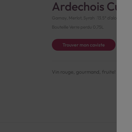
Ardechois Cuvé
Gamay, Merlot, Syrah
13.5° d'alcool
Fra
Bouteille Verre perdu 0,75L
Trouver mon caviste
Vin rouge, gourmand, fruite!