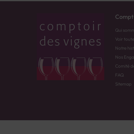
Compto
Qui somm
Voir tout
Notre his
Nos Eng
Comité d
FAQ
Sitemap