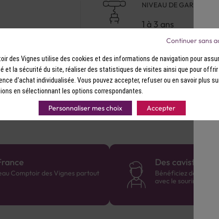
NIVEAU DE GARDE
1 à 3 ans
Continuer sans a
ir des Vignes utilise des cookies et des informations de navigation pour assur
ité et la sécurité du site, réaliser des statistiques de visites ainsi que pour offri
ence d'achat individualisée. Vous pouvez accepter, refuser ou en savoir plus su
ions en sélectionnant les options correspondantes.
Personnaliser mes choix
Accepter
France
Des cavistes à v
eau Comptoir des Vignes partout
Bénéficiez de consei
avec le sourire :)