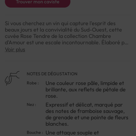
Trouver mon caviste
Si vous cherchez un vin qui capture l'esprit des
beaux jours et la convivialité du Sud-Ouest, cette
cuvée Rose Tendre de la collection Chambre
d'Amour est une escale incontournable. Élaboré par
les producteurs du Comté Tolosan, ce rosé ne se
Voir plus
contente pas d'être rafraîchissant ; il joue la carte
de la gourmandise et de la subtilité.Contrairement à
certains rosés parfois trop incisifs, celui-ci se
distingue par un équilibre remarquable entre la
NOTES DE DÉGUSTATION
vivacité du fruit et une rondeur caressante. On y
Une couleur rose pâle, limpide et
Robe :
retrouve toute l'identité des terroirs de la
brillante, aux reflets de pétale de
Gascogne, offrant un profil aromatique qui évoque
rose.
immédiatement les jardins d'été et les petits fruits
Expressif et délicat, marqué par
Nez :
rouges fraîchement cueillis. C’est le compagnon
des notes de framboise sauvage,
idéal des moments improvisés, que ce soit pour
de grenade et une pointe de fleurs
lancer un apéritif entre amis ou pour accompagner
blanches.
une cuisine légère et parfumée.Le conseil du caviste
: Pour profiter de tout son éclat aromatique,
Une attaque souple et
Bouche :