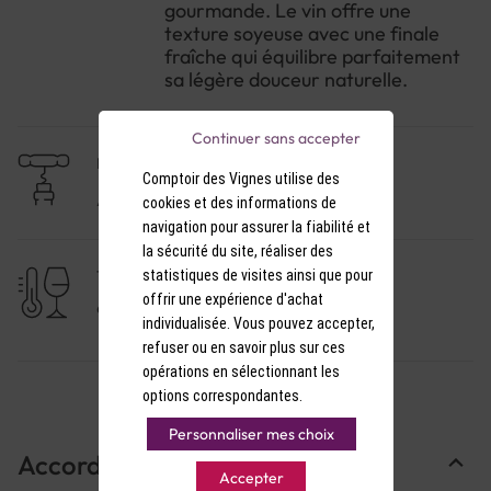
n'hésitez pas à placer la bouteille au frais deux
gourmande. Le vin offre une
heures avant le service, sans pour autant la glacer,
texture soyeuse avec une finale
afin de laisser ses nuances florales s'exprimer
fraîche qui équilibre parfaitement
pleinement.
sa légère douceur naturelle.
Continuer sans accepter
NIVEAU DE GARDE
Comptoir des Vignes utilise des
A consommer dans l'année
cookies et des informations de
navigation pour assurer la fiabilité et
la sécurité du site, réaliser des
statistiques de visites ainsi que pour
TEMPÉRATURE DE SERVICE
offrir une expérience d'achat
9-10°C
individualisée. Vous pouvez accepter,
refuser ou en savoir plus sur ces
opérations en sélectionnant les
options correspondantes.
Personnaliser mes choix
Accords Mets & Vins
Accepter