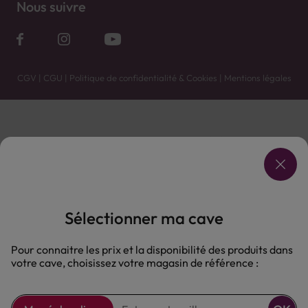
Nous suivre
CGV
|
CGU
|
Politique de confidentialité & Cookies
|
Mentions légales
Vente uniquement en caves. Contactez votre caviste pour plus de renseignements.
Les prix et promotions affichés peuvent varier selon le point de vente.
L'ABUS D'ALCOOL EST DANGEREUX POUR LA SANTÉ, À CONSOMMER AVEC MODÉRATION.
Sélectionner ma cave
Pour connaitre les prix et la disponibilité des produits dans
votre cave, choisissez votre magasin de référence :