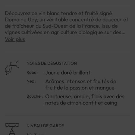
Découvrez ce vin blanc tendre et fruité signé
Domaine Uby, un véritable concentré de douceur et
de fraîcheur du Sud-Ouest de la France. Issu de
vignes cultivées en agriculture biologique sur des
sols sablo-limoneux et argilo-calcaires, ce millésime
Voir plus
2024 exprime toute la richesse du Gros Manseng.
Vendangé de nuit pour préserver la qualité des
raisins, il offre un bouquet exotique où se mêlent des
notes de fruit de la passion et de mangue. En
NOTES DE DÉGUSTATION
bouche, sa texture onctueuse et ample dévoile des
Jaune doré brillant
Robe :
saveurs délicates de citron confit et de coing,
Arômes intenses et fruités de
Nez :
parfaitement équilibrées par une fraîcheur
fruit de la passion et mangue
subtile.Ce vin est un compagnon idéal tant à
l’apéritif que pour accompagner un foie gras, une
Onctueuse, ample, frais avec des
Bouche :
volaille, ou un fromage à pâte persillée comme le
notes de citron confit et coing
Roquefort. Servez-le frais, vers 10°C, pour profiter
pleinement de sa gourmandise et sa légèreté. Un
vin bio pensé pour les moments conviviaux et les
NIVEAU DE GARDE
palais sensibles à la délicatesse d’un blanc doux
naturel.