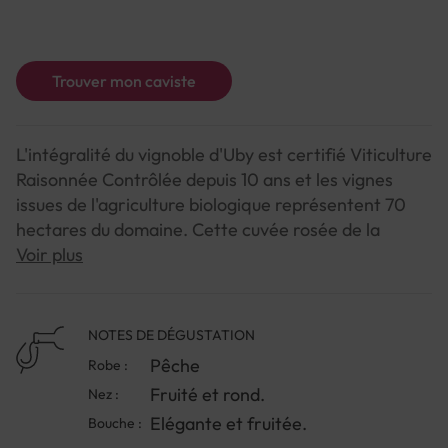
Trouver mon caviste
L'intégralité du vignoble d'Uby est certifié Viticulture
Raisonnée Contrôlée depuis 10 ans et les vignes
issues de l'agriculture biologique représentent 70
hectares du domaine. Cette cuvée rosée de la
gamme Byo est un vrai régal...
Voir plus
NOTE DE DEGUSTATION :
NOTES DE DÉGUSTATION
Pêche
Couleur : Robe rose saumonée
Robe :
Fruité et rond.
Nez :
Arômes : Notes de framboise, de groseille, fraîcheur
Elégante et fruitée.
Bouche :