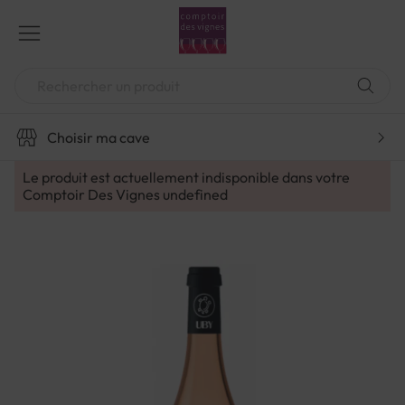
Aller
au
contenu
Chercher
Choisir ma cave
Le produit est actuellement indisponible dans votre
Comptoir Des Vignes
undefined