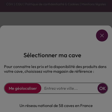
CGV
|
CGU
|
Politique de confidentialité & Cookies
|
Mentions légales
Vente uniquement en caves. Contactez votre caviste pour plus de renseignements.
Les prix et promotions affichés peuvent varier selon le point de vente.
L'ABUS D'ALCOOL EST DANGEREUX POUR LA SANTÉ, À CONSOMMER AVEC MODÉRATION.
Sélectionner ma cave
Pour connaitre les prix et la disponibilité des produits dans
votre cave, choisissez votre magasin de référence :
OK
Me géolocaliser
Un réseau national de 58 caves en France