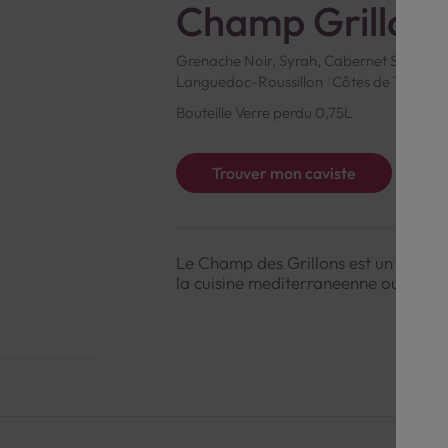
Champ Grillon
Grenache Noir, Syrah, Cabernet Sauvign
Languedoc-Roussillon
Côtes de Thongu
Bouteille Verre perdu 0,75L
Trouver mon caviste
Le Champ des Grillons est un rose ga
la cuisine mediterraneenne ou asiati