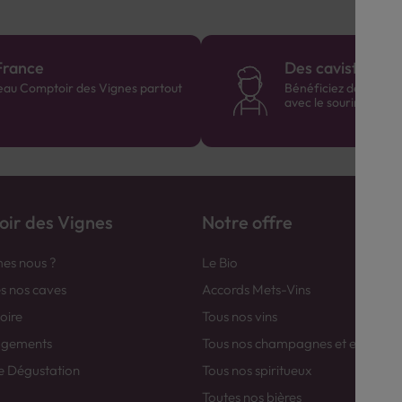
France
Des cavistes à v
eau Comptoir des Vignes partout
Bénéficiez de consei
avec le sourire :)
ir des Vignes
Notre offre
es nous ?
Le Bio
es nos caves
Accords Mets-Vins
toire
Tous nos vins
agements
Tous nos champagnes et efferver
e Dégustation
Tous nos spiritueux
Toutes nos bières