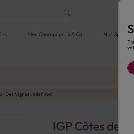
S
ins
Nos Champagnes & Co
Nos Spiritue
Pou
vot
oir Des Vignes
undefined
IGP Côtes de T