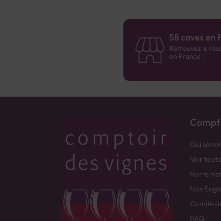
58 caves en 
Retrouvez le rés
en France !
Compto
Qui somm
Voir tout
Notre his
Nos Eng
Comité d
FAQ