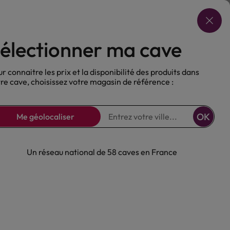
Choisir ma cave
électionner ma cave
ux
Nos Bières
Sans alcool
r connaitre les prix et la disponibilité des produits dans
re cave, choisissez votre magasin de référence :
OK
Me géolocaliser
Un réseau national de 58 caves en France
hongue Rosé