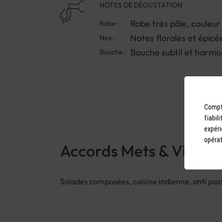
NOTES DE DÉGUSTATION
Robe très pâle, couleur
Robe :
Notes florales et épicé
Nez :
Bouche subtil et harmo
Bouche :
Compto
fiabil
expéri
opérat
Accords Mets & Vins
Salades composées, cuisine indienne, anti past