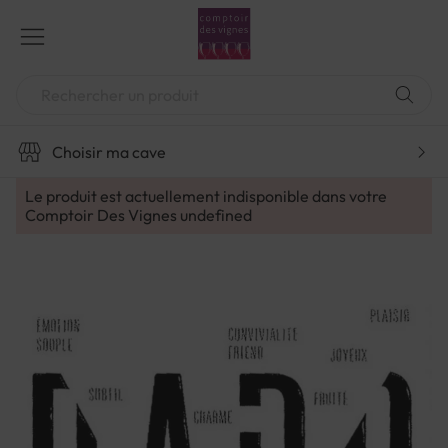
Aller
au
contenu
Chercher
Choisir ma cave
Le produit est actuellement indisponible dans votre
Comptoir Des Vignes
undefined