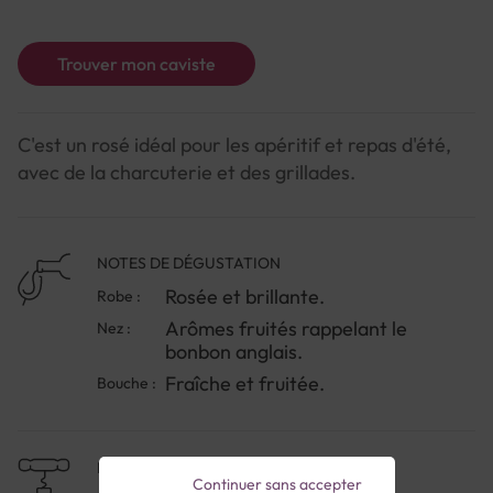
Trouver mon caviste
C'est un rosé idéal pour les apéritif et repas d'été,
avec de la charcuterie et des grillades.
NOTES DE DÉGUSTATION
Rosée et brillante.
Robe :
Arômes fruités rappelant le
Nez :
bonbon anglais.
Fraîche et fruitée.
Bouche :
NIVEAU DE GARDE
Continuer sans accepter