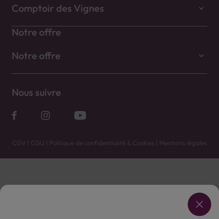
Comptoir des Vignes
Notre offre
Notre offre
Nous suivre
CGV
|
CGU
|
Politique de confidentialité & Cookies
|
Mentions légales
Vente uniquement en caves. Contactez votre caviste pour plus de renseignements.
Les prix et promotions affichés peuvent varier selon le point de vente.
L'ABUS D'ALCOOL EST DANGEREUX POUR LA SANTÉ, À CONSOMMER AVEC MODÉRATION.