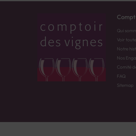
Compto
Qui somm
Voir tout
Notre his
Nos Eng
Comité d
FAQ
Sitemap