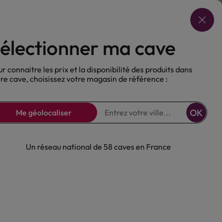
Choisir ma cave
électionner ma cave
ux
Nos Bières
Sans alcool
r connaitre les prix et la disponibilité des produits dans
re cave, choisissez votre magasin de référence :
OK
Me géolocaliser
Un réseau national de 58 caves en France
Cellier des