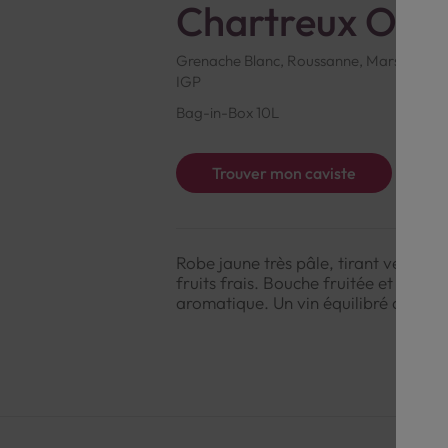
Chartreux Opal
Grenache Blanc, Roussanne, Marsanne
1
IGP
Bag-in-Box 10L
Trouver mon caviste
Robe jaune très pâle, tirant vers le 
fruits frais. Bouche fruitée et élégan
aromatique. Un vin équilibré avec un