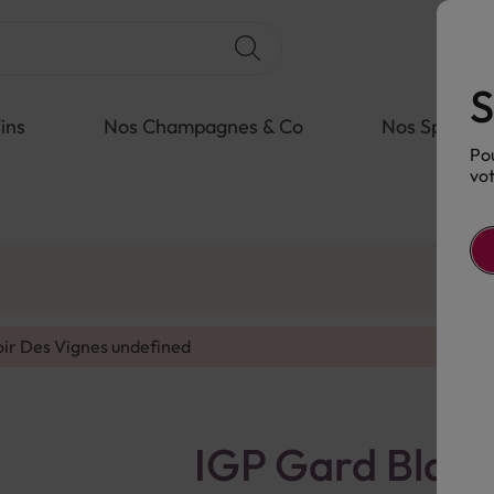
S
ins
Nos Champagnes & Co
Nos Spiritue
Pou
vot
oir Des Vignes
undefined
IGP Gard Blanc 