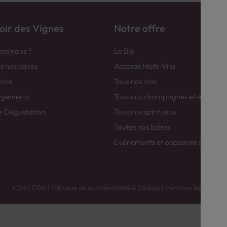
ir des Vignes
Notre offre
es nous ?
Le Bio
es nos caves
Accords Mets-Vins
toire
Tous nos vins
agements
Tous nos champagnes et efferver
e Dégustation
Tous nos spiritueux
Toutes nos bières
Evénements et occasions spéciale
CGV
|
CGU
|
Politique de confidentialité & Cookies
|
Mentions légales