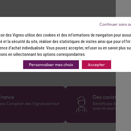
Continuer sans a
ir des Vignes utilise des cookies et des informations de navigation pour assur
ité et la sécurité du site, réaliser des statistiques de visites ainsi que pour offri
ence d'achat individualisée. Vous pouvez accepter, refuser ou en savoir plus su
ions en sélectionnant les options correspondantes.
Personnaliser mes choix
Accepter
France
Des cavistes à v
eau Comptoir des Vignes partout
Bénéficiez de consei
avec le sourire :)