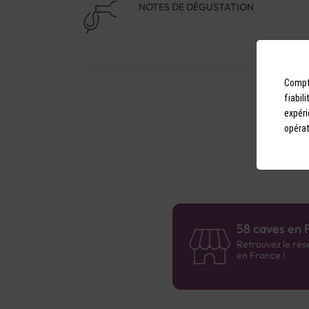
NOTES DE DÉGUSTATION
Compto
fiabil
expéri
opérat
58 caves en 
Retrouvez le rés
en France !