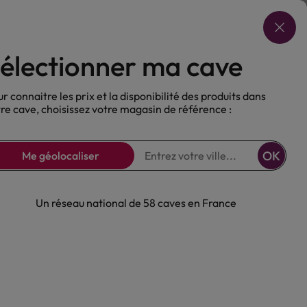
Choisir ma cave
électionner ma cave
ux
Nos Bières
Sans alcool
r connaitre les prix et la disponibilité des produits dans
re cave, choisissez votre magasin de référence :
OK
Me géolocaliser
Un réseau national de 58 caves en France
ée Rosé C'Est