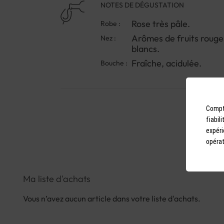
NOTES DE DÉGUSTATION
Rose très pâle.
Robe :
Arômes de fruits rouge
Nez :
blancs.
Fraîche, acidulée.
Bouche :
Compto
fiabil
expéri
opérat
Ma liste d'achats
Vous n’avez aucun article dans votre liste d'achats.