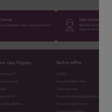
France
Des cavistes à v
eau Comptoir des Vignes partout
Bénéficiez de consei
avec le sourire :)
ir des Vignes
Notre offre
es nous ?
Le Bio
es nos caves
Accords Mets-Vins
toire
Tous nos vins
agements
Tous nos champagnes et efferver
e Dégustation
Tous nos spiritueux
Toutes nos bières