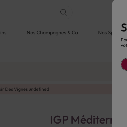
S
ins
Nos Champagnes & Co
Nos Spiritue
Pou
vot
oir Des Vignes
undefined
IGP Méditerran