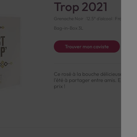
Trop 2021
Grenache Noir
12.5° d'alcool
France
Ro
Bag-in-Box 3L
Trouver mon caviste
Ce rosé à la bouche délicieuse et fac
l'été à partager entre amis. En plus d
prix !