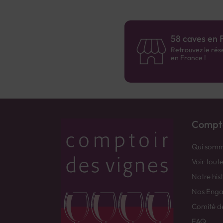
58 caves en 
Retrouvez le rés
en France !
Compto
Qui somm
Voir tout
Notre his
Nos Eng
Comité d
FAQ