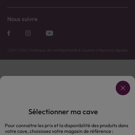
Nous suivre
CGV
|
CGU
|
Politique de confidentialité & Cookies
|
Mentions légales
Vente uniquement en caves. Contactez votre caviste pour plus de renseignements.
Les prix et promotions affichés peuvent varier selon le point de vente.
L'ABUS D'ALCOOL EST DANGEREUX POUR LA SANTÉ, À CONSOMMER AVEC MODÉRATION.
Sélectionner ma cave
Pour connaitre les prix et la disponibilité des produits dans
votre cave, choisissez votre magasin de référence :