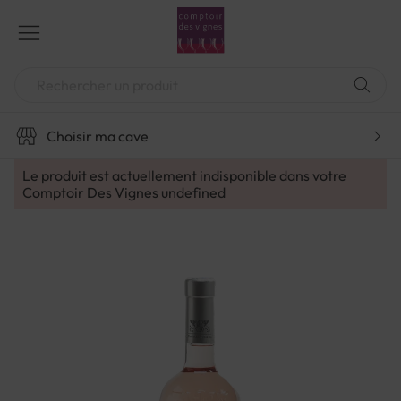
Aller
au
contenu
Chercher
Choisir ma cave
Le produit est actuellement indisponible dans votre
Comptoir Des Vignes
undefined