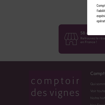
Compto
fiabil
expéri
opérat
58 caves en 
Retrouvez le rés
en France !
Compto
Qui somm
Voir tout
Notre his
Nos Eng