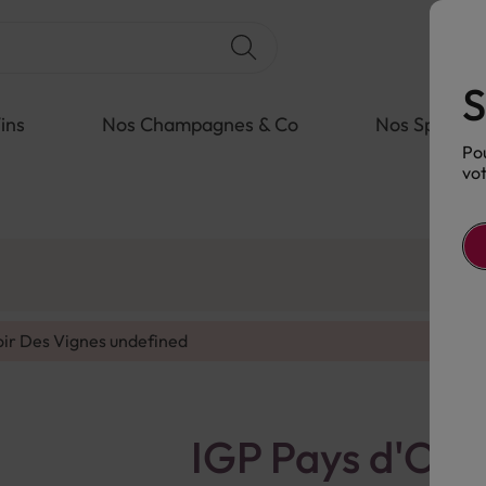
S
ins
Nos Champagnes & Co
Nos Spiritue
Pou
vot
oir Des Vignes
undefined
IGP Pays d'Oc 