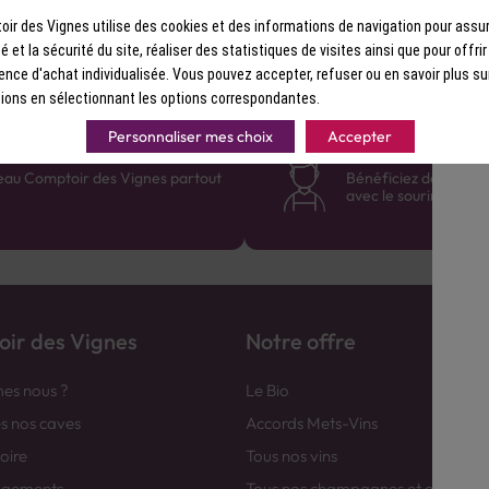
ir des Vignes utilise des cookies et des informations de navigation pour assur
ité et la sécurité du site, réaliser des statistiques de visites ainsi que pour offri
ence d'achat individualisée. Vous pouvez accepter, refuser ou en savoir plus su
ions en sélectionnant les options correspondantes.
Personnaliser mes choix
Accepter
France
Des cavistes à v
eau Comptoir des Vignes partout
Bénéficiez de consei
avec le sourire :)
ir des Vignes
Notre offre
es nous ?
Le Bio
es nos caves
Accords Mets-Vins
toire
Tous nos vins
agements
Tous nos champagnes et efferver