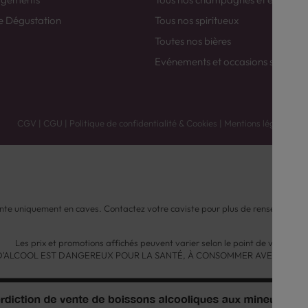
e Dégustation
Tous nos spiritueux
Toutes nos bières
Evénements et occasions spéciale
CGV
|
CGU
|
Politique de confidentialité & Cookies
|
Mentions légales
nte uniquement en caves. Contactez votre caviste pour plus de renseignemen
Les prix et promotions affichés peuvent varier selon le point de vente.
 D'ALCOOL EST DANGEREUX POUR LA SANTÉ, À CONSOMMER AVEC MODÉ