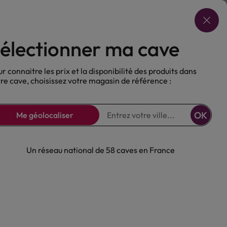
Choisir ma cave
électionner ma cave
ux
Nos Bières
Sans alcool
r connaitre les prix et la disponibilité des produits dans
re cave, choisissez votre magasin de référence :
OK
Me géolocaliser
Un réseau national de 58 caves en France
Blanc Arrogant