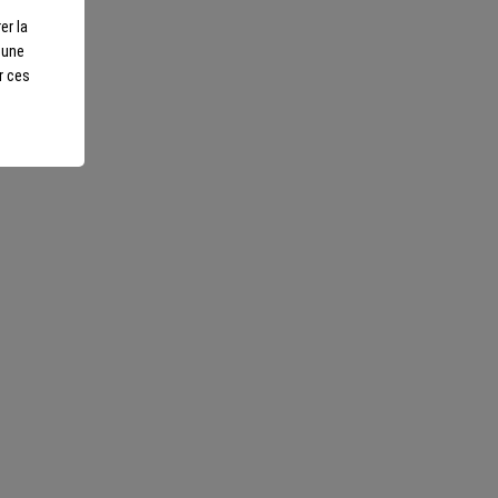
er la
r une
r ces
otre écoute
ls sur-mesure et repartez
Nous suivre
scents