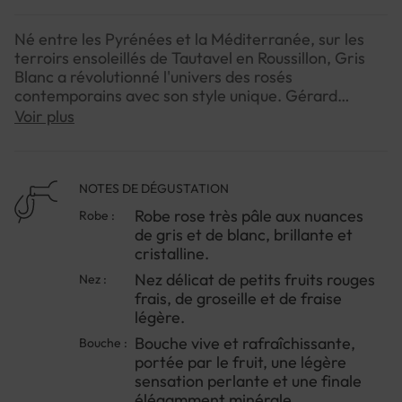
Né entre les Pyrénées et la Méditerranée, sur les
terroirs ensoleillés de Tautavel en Roussillon, Gris
Blanc a révolutionné l'univers des rosés
contemporains avec son style unique. Gérard
Bertrand a imaginé cette cuvée comme l'expression
Voir plus
la plus pure et cristalline du Grenache. Son profil
délicat, sa robe presque translucide et sa fraîcheur
immédiate en ont fait l'une des références
incontournables des rosés du Sud de la France. Le
NOTES DE DÉGUSTATION
millésime 2025 conserve cette identité élégante et
Robe rose très pâle aux nuances
Robe :
moderne qui séduit aussi bien les amateurs que les
de gris et de blanc, brillante et
professionnels.
cristalline.
Nez délicat de petits fruits rouges
Nez :
NOTE DE DEGUSTATION
frais, de groseille et de fraise
Couleur : Robe rose très pâle aux nuances de gris et
légère.
de blanc, brillante et cristalline.
Arômes : Nez délicat de petits fruits rouges frais, de
Bouche vive et rafraîchissante,
Bouche :
groseille et de fraise légère.
portée par le fruit, une légère
Saveurs : Bouche vive et rafraîchissante, portée par
sensation perlante et une finale
le fruit, une légère sensation perlante et une finale
élégamment minérale.