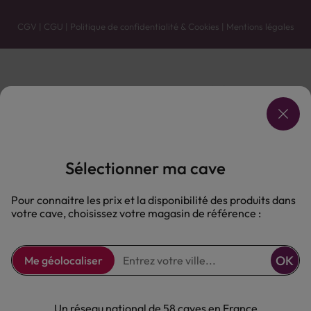
CGV
|
CGU
|
Politique de confidentialité & Cookies
|
Mentions légales
Vente uniquement en caves. Contactez votre caviste pour plus de renseignements.
Les prix et promotions affichés peuvent varier selon le point de vente.
L'ABUS D'ALCOOL EST DANGEREUX POUR LA SANTÉ, À CONSOMMER AVEC MODÉRATION.
Sélectionner ma cave
Pour connaitre les prix et la disponibilité des produits dans
votre cave, choisissez votre magasin de référence :
OK
Me géolocaliser
Un réseau national de 58 caves en France