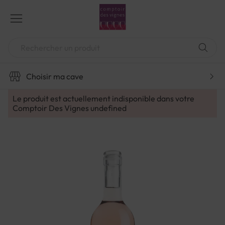
Aller
au
contenu
Chercher
Choisir ma cave
Le produit est actuellement indisponible dans votre
Comptoir Des Vignes
undefined