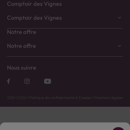
Comptoir des Vignes
Comptoir des Vignes
Notre offre
Notre offre
Nous suivre
CGV
|
CGU
|
Politique de confidentialité & Cookies
|
Mentions légales
Vente uniquement en caves. Contactez votre caviste pour plus de renseignements.