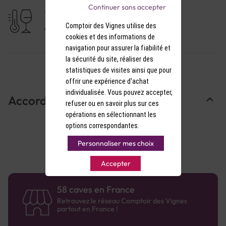
NOTE DE DEGUSTATION :
Continuer sans accepter
TEMPÉRATURE DE SERVICE
Comptoir des Vignes utilise des
Couleur : Couleur saumon pâle avec des reflets gris.
9-10°C
cookies et des informations de
navigation pour assurer la fiabilité et
Arômes : Nez net et expressif de fruits rouges tels
la sécurité du site, réaliser des
que la framboise.
statistiques de visites ainsi que pour
offrir une expérience d'achat
Saveurs : Bon équilibre en bouche entre le fruit et le
individualisée. Vous pouvez accepter,
Accords Mets & Vins
caractère du vin.
refuser ou en savoir plus sur ces
opérations en sélectionnant les
options correspondantes.
Personnaliser mes choix
Accepter
58 caves en France
Retrouvez le réseau Comptoir des Vignes
partout en France !