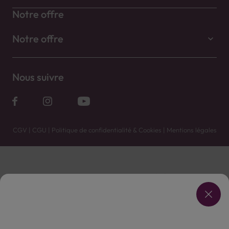
Notre offre
Notre offre
Nous suivre
CGV
|
CGU
|
Politique de confidentialité & Cookies
|
Mentions légales
Vente uniquement en caves. Contactez votre caviste pour plus de renseignements.
Les prix et promotions affichés peuvent varier selon le point de vente.
L'ABUS D'ALCOOL EST DANGEREUX POUR LA SANTÉ, À CONSOMMER AVEC MODÉRATION.