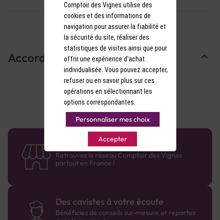
Comptoir des Vignes utilise des
cookies et des informations de
navigation pour assurer la fiabilité et
la sécurité du site, réaliser des
statistiques de visites ainsi que pour
Accords Mets & Vins
offrir une expérience d'achat
individualisée. Vous pouvez accepter,
refuser ou en savoir plus sur ces
opérations en sélectionnant les
options correspondantes.
Personnaliser mes choix
Accepter
58 caves en France
Retrouvez le réseau Comptoir des Vignes
partout en France !
Des cavistes à votre écoute
Bénéficiez de conseils sur-mesure et repartez