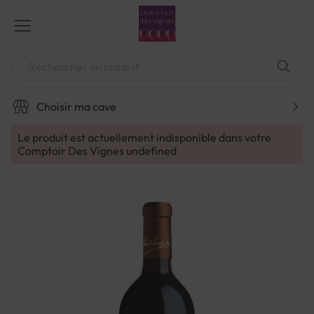
Aller
au
contenu
Chercher
Choisir ma cave
Le produit est actuellement indisponible dans votre
Comptoir Des Vignes
undefined