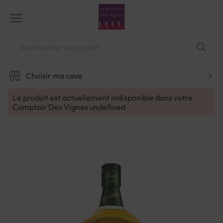
Aller
au
contenu
Chercher
Choisir ma cave
Le produit est actuellement indisponible dans votre
Comptoir Des Vignes
undefined