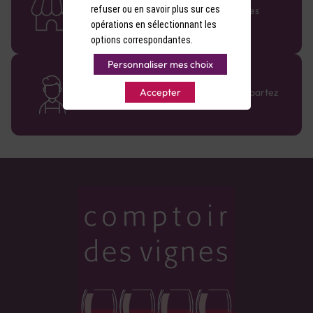
refuser ou en savoir plus sur ces
Retrouvez le réseau Comptoir des Vignes
partout en France !
opérations en sélectionnant les
options correspondantes.
Personnaliser mes choix
Des cavistes à votre écoute
Bénéficiez de conseils sur-mesure et repartez
Accepter
avec le sourire :)