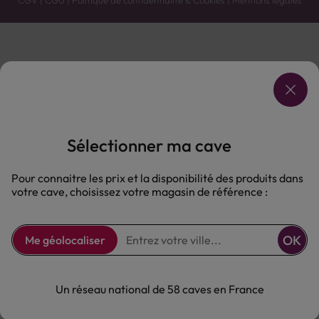
Vente uniquement en caves. Contactez votre caviste pour plus de renseignements.
Les prix et promotions affichés peuvent varier selon le point de vente.
L'ABUS D'ALCOOL EST DANGEREUX POUR LA SANTÉ, À CONSOMMER AVEC MODÉRATION.
Sélectionner ma cave
Pour connaitre les prix et la disponibilité des produits dans
votre cave, choisissez votre magasin de référence :
OK
Me géolocaliser
Un réseau national de 58 caves en France