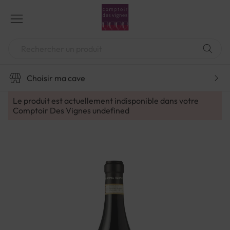
Aller
au
contenu
Chercher
Choisir ma cave
Le produit est actuellement indisponible dans votre
Comptoir Des Vignes
undefined