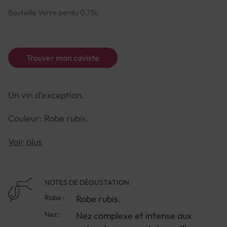
Bouteille Verre perdu 0,75L
Trouver mon caviste
Un vin d'exception.
Couleur: Robe rubis.
Arômes: Nez complexe et intense aux notes de
Voir plus
prunes et de vanille.
Saveurs: Bouche délicate, pleine, chaleureuse et
NOTES DE DÉGUSTATION
veloutée.
Robe :
Robe rubis.
Nez :
Nez complexe et intense aux