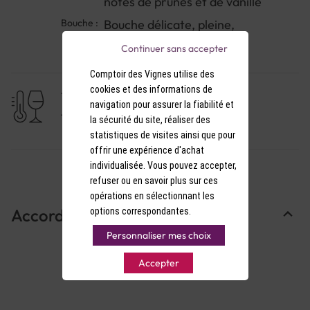
notes de prunes et de vanille
Bouche :
Bouche délicate, pleine,
chaleureuse et veloutée.
Continuer sans accepter
Comptoir des Vignes utilise des
cookies et des informations de
TEMPÉRATURE DE SERVICE
navigation pour assurer la fiabilité et
19-20°C
la sécurité du site, réaliser des
statistiques de visites ainsi que pour
offrir une expérience d'achat
individualisée. Vous pouvez accepter,
refuser ou en savoir plus sur ces
opérations en sélectionnant les
Accords Mets & Vins
options correspondantes.
Personnaliser mes choix
Accepter