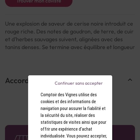
Trouver mon caviste
Une explosion de saveur de cerise noire introduit ce
rouge riche. Des notes de goudron, de terre, de cuir
et d’herbes sauvages suivent, alignées avec des
tanins denses. Se termine avec équilibre et longueur
Accords Mets & Vins
Continuer sans accepter
Comptoir des Vignes utilise des
cookies et des informations de
navigation pour assurer la fiabilité et
la sécurité du site, réaliser des
statistiques de visites ainsi que pour
offrir une expérience d'achat
58 caves en France
individualisée. Vous pouvez accepter,