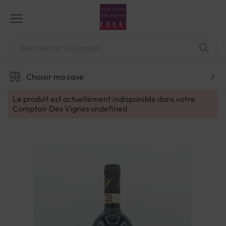
Aller
au
contenu
Chercher
Choisir ma cave
Le produit est actuellement indisponible dans votre
Comptoir Des Vignes
undefined