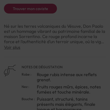
Trouver mon caviste
Né sur les terres volcaniques du Vésuve, Don Paolo
est un hommage vibrant au patrimoine familial de la
maison Sorrentino. Ce rouge profond incarne la
force et l’authenticité d’un terroir unique, où la vigne
s’épanouit entre mer et montagne. Don Paolo
Voir plus
exprime la passion d’une famille pour ses racines,
offrant un vin puissant et élégant.
NOTES DE DÉGUSTATION
NOTE DE DEGUSTATION
Rouge rubis intense aux reflets
Robe :
Couleur : Rouge rubis intense aux reflets grenat.
grenat.
Arômes : Fruits rouges mûrs, épices, notes fumées
Fruits rouges mûrs, épices, notes
Nez :
et touche minérale.
fumées et touche minérale.
Saveurs : Puissant, structuré, tanins présents mais
élégants, finale longue et harmonieuse.
Puissant, structuré, tanins
Bouche :
présents mais élégants, finale
longue et harmonieuse.