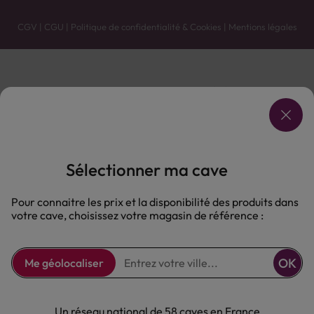
CGV
|
CGU
|
Politique de confidentialité & Cookies
|
Mentions légales
Vente uniquement en caves. Contactez votre caviste pour plus de renseignements.
Les prix et promotions affichés peuvent varier selon le point de vente.
L'ABUS D'ALCOOL EST DANGEREUX POUR LA SANTÉ, À CONSOMMER AVEC MODÉRATION.
Sélectionner ma cave
Pour connaitre les prix et la disponibilité des produits dans
votre cave, choisissez votre magasin de référence :
OK
Me géolocaliser
Un réseau national de 58 caves en France