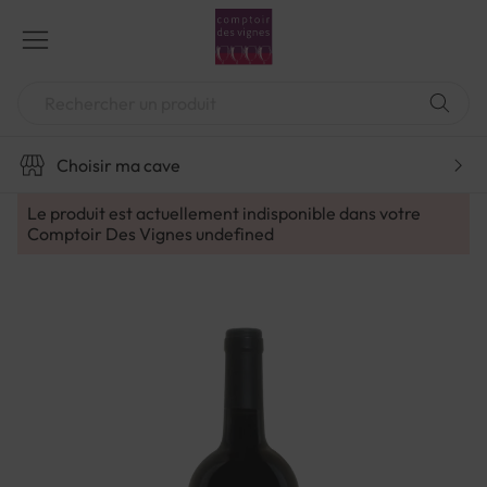
Aller
au
contenu
Chercher
Choisir ma cave
Le produit est actuellement indisponible dans votre
Comptoir Des Vignes
undefined