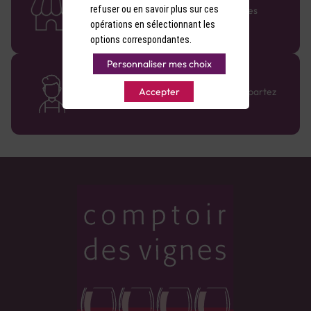
refuser ou en savoir plus sur ces
Retrouvez le réseau Comptoir des Vignes
partout en France !
opérations en sélectionnant les
options correspondantes.
Personnaliser mes choix
Des cavistes à votre écoute
Bénéficiez de conseils sur-mesure et repartez
Accepter
avec le sourire :)