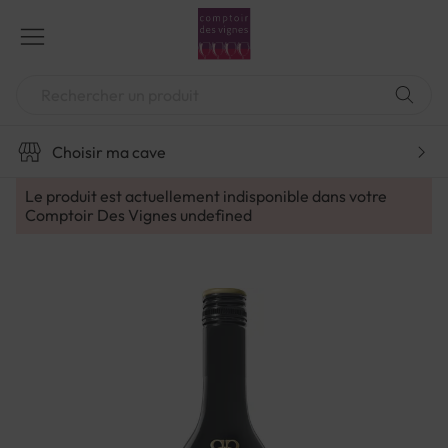
Aller
au
contenu
Chercher
Choisir ma cave
Le produit est actuellement indisponible dans votre
Comptoir Des Vignes
undefined