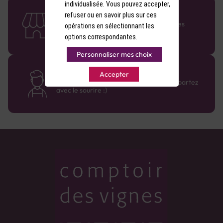
individualisée. Vous pouvez accepter,
58 caves en France
refuser ou en savoir plus sur ces
Retrouvez le réseau Comptoir des Vignes
opérations en sélectionnant les
partout en France !
options correspondantes.
Personnaliser mes choix
Des cavistes à votre écoute
Accepter
Bénéficiez de conseils sur-mesure et repartez
avec le sourire :)