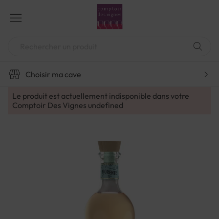
Aller
au
contenu
Chercher
Choisir ma cave
Le produit est actuellement indisponible dans votre
Comptoir Des Vignes
undefined