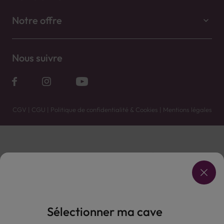
Notre offre
Nous suivre
CGV
|
CGU
|
Politique de confidentialité & Cookies
|
Mentions légales
Vente uniquement en caves. Contactez votre caviste pour plus de renseignements.
Les prix et promotions affichés peuvent varier selon le point de vente.
L'ABUS D'ALCOOL EST DANGEREUX POUR LA SANTÉ, À CONSOMMER AVEC MODÉRATION.
Sélectionner ma cave