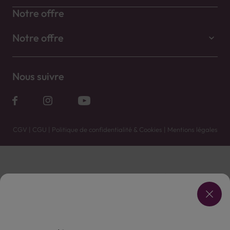
Notre offre
Notre offre
Nous suivre
CGV
|
CGU
|
Politique de confidentialité & Cookies
|
Mentions légales
Vente uniquement en caves. Contactez votre caviste pour plus de renseignements.
Les prix et promotions affichés peuvent varier selon le point de vente.
L'ABUS D'ALCOOL EST DANGEREUX POUR LA SANTÉ, À CONSOMMER AVEC MODÉRATION.