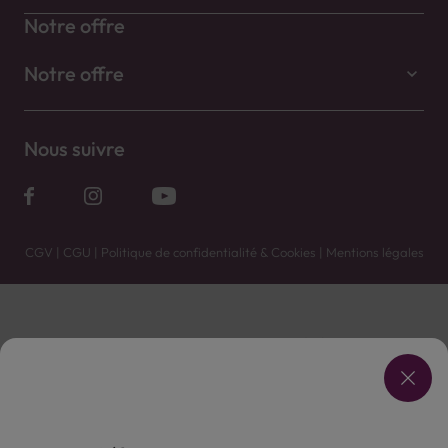
Notre offre
Notre offre
Nous suivre
CGV
|
CGU
|
Politique de confidentialité & Cookies
|
Mentions légales
Vente uniquement en caves. Contactez votre caviste pour plus de renseignements.
Les prix et promotions affichés peuvent varier selon le point de vente.
L'ABUS D'ALCOOL EST DANGEREUX POUR LA SANTÉ, À CONSOMMER AVEC MODÉRATION.