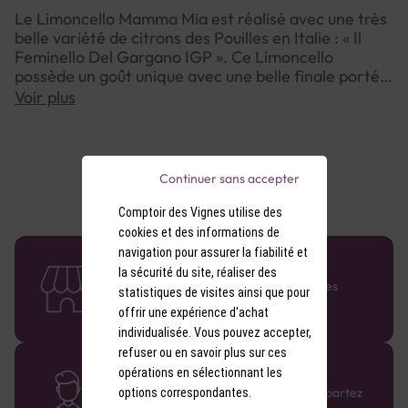
Le Limoncello Mamma Mia est réalisé avec une très
belle variété de citrons des Pouilles en Italie : « Il
Feminello Del Gargano IGP ». Ce Limoncello
possède un goût unique avec une belle finale portée
sur la pulpe de citron et la menthe fraîche. Il s’agit
Voir plus
d’un Limoncello 100% naturel, peu sucré, sans aucun
colorant ni arôme artificiel.
Continuer sans accepter
Comptoir des Vignes utilise des
cookies et des informations de
navigation pour assurer la fiabilité et
58 caves en France
la sécurité du site, réaliser des
Retrouvez le réseau Comptoir des Vignes
statistiques de visites ainsi que pour
partout en France !
offrir une expérience d'achat
individualisée. Vous pouvez accepter,
refuser ou en savoir plus sur ces
Des cavistes à votre écoute
opérations en sélectionnant les
Bénéficiez de conseils sur-mesure et repartez
options correspondantes.
avec le sourire :)