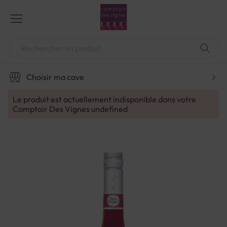
Aller
au
contenu
Chercher
Choisir ma cave
Le produit est actuellement indisponible dans votre
Comptoir Des Vignes
undefined