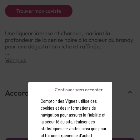
Trouver mon caviste
Une liqueur intense et charnue, mariant la
profondeur de la cerise noire à la chaleur du brandy
pour une dégustation riche et raffinée.
Voir plus
NOTE DE DÉGUSTATION :
Couleur : Robe rouge profond aux reflets rubis.
Arômes : Arômes puissants de cerise noire, de
noyau et de brandy, avec une touche légèrement
Continuer sans accepter
Accords Mets & Vins
boisée.
Saveurs : En bouche, une attaque douce et
Comptoir des Vignes utilise des
chaleureuse, aux notes fruitées et liquoreuses, avec
cookies et des informations de
une finale longue et soyeuse.
navigation pour assurer la fiabilité et
la sécurité du site, réaliser des
statistiques de visites ainsi que pour
offrir une expérience d'achat