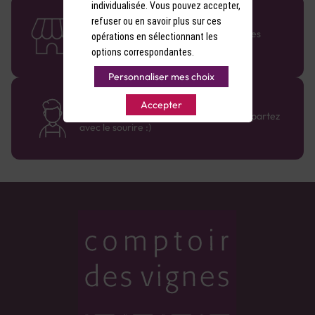
individualisée. Vous pouvez accepter,
58 caves en France
refuser ou en savoir plus sur ces
Retrouvez le réseau Comptoir des Vignes
opérations en sélectionnant les
partout en France !
options correspondantes.
Personnaliser mes choix
Des cavistes à votre écoute
Accepter
Bénéficiez de conseils sur-mesure et repartez
avec le sourire :)