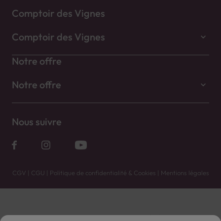
Comptoir des Vignes
Comptoir des Vignes
Notre offre
Notre offre
Nous suivre
CGV
|
CGU
|
Politique de confidentialité & Cookies
|
Mentions légales
Vente uniquement en caves. Contactez votre caviste pour plus de renseignements.