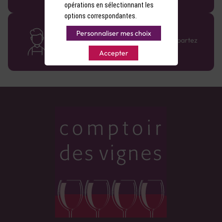
opérations en sélectionnant les
options correspondantes.
Des cavistes à votre écoute
Personnaliser mes choix
Bénéficiez de conseils sur-mesure et repartez
avec le sourire :)
Accepter