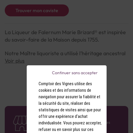
Trouver mon caviste
La Liqueur de Falernum Marie Brizard® est inspirée
du savoir-faire de la Maison depuis 1755.
Notre Maître liquoriste a utilisé l’héritage ancestral
de la Maison pour rechercher et associer les
Voir plus
meilleurs ingrédients provenant du monde entier, et
Continuer sans accepter
élaborer cette liqueur aromatique, intense et
harmonieuse.
Comptoir des Vignes utilise des
cookies et des informations de
La Liqueur de Falernum Marie Brizard® révèle des
navigation pour assurer la fiabilité et
notes subtiles de clous de girofle, d’amandes et
la sécurité du site, réaliser des
statistiques de visites ainsi que pour
d’épices.
58 caves en France
offrir une expérience d'achat
Retrouvez le réseau Comptoir des Vignes
individualisée. Vous pouvez accepter,
Elaborée à partir d’éléments aromatiques naturels
partout en France !
refuser ou en savoir plus sur ces
et d’un jus concentré de citron vert.