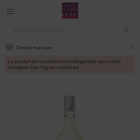
Aller
au
contenu
Chercher
Choisir ma cave
Le produit est actuellement indisponible dans votre
Comptoir Des Vignes
undefined