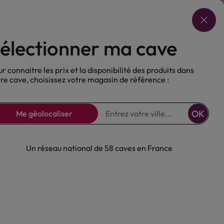
Choisir ma cave
électionner ma cave
ux
Nos Bières
Sans alcool
r connaitre les prix et la disponibilité des produits dans
re cave, choisissez votre magasin de référence :
OK
Me géolocaliser
Un réseau national de 58 caves en France
Brizard