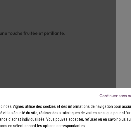
amère.
une touche fruitée et pétillante.
Continuer sans a
 de glaçons.
ir des Vignes utilise des cookies et des informations de navigation pour assur
uelques quartiers de mandarine fraîche ou confite.
ité et la sécurité du site, réaliser des statistiques de visites ainsi que pour offri
ence d'achat individualisée. Vous pouvez accepter, refuser ou en savoir plus su
ions en sélectionnant les options correspondantes.