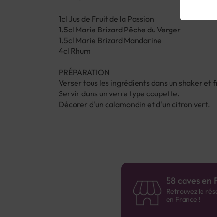
1cl Jus de Fruit de la Passion
1.5cl Marie Brizard Pêche du Verger
1.5cl Marie Brizard Mandarine
4cl Rhum
PRÉPARATION
Verser tous les ingrédients dans un shaker et 
Servir dans un verre type coupette.
Décorer d'un calamondin et d'un citron vert.
58 caves en 
Retrouvez le rés
en France !