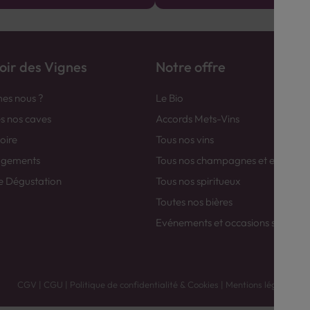
ir des Vignes
Notre offre
es nous ?
Le Bio
es nos caves
Accords Mets-Vins
toire
Tous nos vins
agements
Tous nos champagnes et efferver
e Dégustation
Tous nos spiritueux
Toutes nos bières
Evénements et occasions spéciale
CGV
|
CGU
|
Politique de confidentialité & Cookies
|
Mentions légales