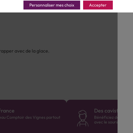
Personnaliser mes choix
Accepter
frapper avec de la glace.
France
Des cavistes à v
eau Comptoir des Vignes partout
Bénéficiez de consei
avec le sourire :)