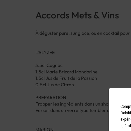
Accords Mets & Vins
À déguster pure, sur glace, ou en cocktail pour 
L'ALYZEE
3.5cl Cognac
1.5cl Marie Brizard Mandarine
1.5cl Jus de Fruit de la Passion
0.5cl Jus de Citron
PRÉPARATION
Frapper les ingrédients dans un shaker rempli
Compto
Verser dans un verre type tumbler décoré de q
fiabil
expéri
opérat
MARION