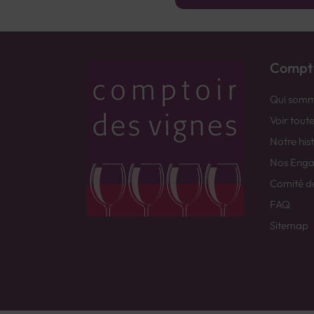
Compto
Qui somm
Voir tout
Notre his
Nos Eng
Comité d
FAQ
Sitemap