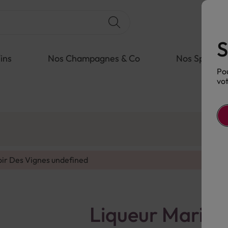
S
ins
Nos Champagnes & Co
Nos Spiritue
Pou
vot
oir Des Vignes
undefined
Liqueur Marie 