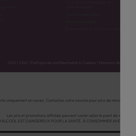
Tous nos champagnes et
agements
efferverscents
de
Tous nos spiritueux
ion
Toutes nos bières
Evénements et occasions spéciales
CGV
|
CGU
|
Politique de confidentialité & Cookies
|
Mentions légales
nte uniquement en caves. Contactez votre caviste pour plus de renseignemen
Les prix et promotions affichés peuvent varier selon le point de vente.
 D'ALCOOL EST DANGEREUX POUR LA SANTÉ, À CONSOMMER AVEC MODÉ