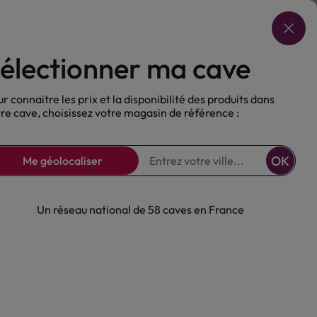
Choisir ma cave
électionner ma cave
ux
Nos Bières
Sans alcool
r connaitre les prix et la disponibilité des produits dans
re cave, choisissez votre magasin de référence :
OK
Me géolocaliser
Un réseau national de 58 caves en France
rumshanbo