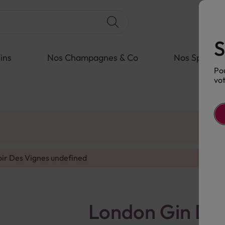
S
ins
Nos Champagnes & Co
Nos Spiritue
Pou
vot
oir Des Vignes
undefined
London Gin D