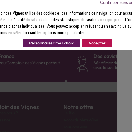
Continuer sans a
passage dans l'appareil de distillatio
ir des Vignes utilise des cookies et des informations de navigation pour assur
ité et la sécurité du site, réaliser des statistiques de visites ainsi que pour offri
ence d'achat individualisée. Vous pouvez accepter, refuser ou en savoir plus su
ions en sélectionnant les options correspondantes.
Personnaliser mes choix
Accepter
France
Des cavistes à v
eau Comptoir des Vignes partout
Bénéficiez de consei
avec le sourire :)
oir des Vignes
Notre offre
es nous ?
Le Bio
es nos
Accords Mets-Vins
Tous nos vins
toire