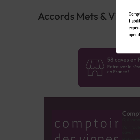
Accords Mets & Vins
Compto
fiabil
expéri
opérat
58 caves en 
Retrouvez le rés
en France !
Compt
Qui somm
Voir tout
caves
Notre his