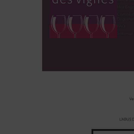
Nos Eng
Comité 
Dégustat
FAQ
Sitemap
Ve
L'ABUS