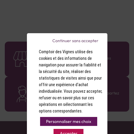
Continuer sans accepter
58 caves en France
Comptoir des Vignes utilise des
Retrouvez le réseau Comptoir des Vignes
cookies et des informations de
partout en France !
navigation pour assurer la fiabilité et
la sécurité du site, réaliser des
statistiques de visites ainsi que pour
offrir une expérience d'achat
Des cavistes à votre écoute
individualisée. Vous pouvez accepter,
Bénéficiez de conseils sur-mesure et repartez
avec le sourire :)
refuser ou en savoir plus sur ces
opérations en sélectionnant les
options correspondantes.
Personnaliser mes choix
Accepter