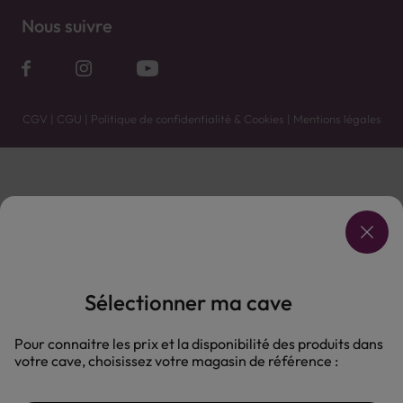
Nous suivre
CGV
|
CGU
|
Politique de confidentialité & Cookies
|
Mentions légales
Vente uniquement en caves. Contactez votre caviste pour plus de renseignements.
Les prix et promotions affichés peuvent varier selon le point de vente.
L'ABUS D'ALCOOL EST DANGEREUX POUR LA SANTÉ, À CONSOMMER AVEC MODÉRATION.
Sélectionner ma cave
Pour connaitre les prix et la disponibilité des produits dans
votre cave, choisissez votre magasin de référence :