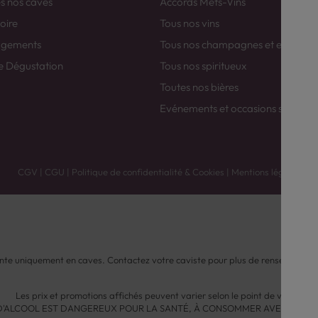
es nos caves
Accords Mets-Vins
toire
Tous nos vins
agements
Tous nos champagnes et efferver
e Dégustation
Tous nos spiritueux
Toutes nos bières
Evénements et occasions spéciale
CGV
|
CGU
|
Politique de confidentialité & Cookies
|
Mentions légales
nte uniquement en caves. Contactez votre caviste pour plus de renseignemen
Les prix et promotions affichés peuvent varier selon le point de vente.
 D'ALCOOL EST DANGEREUX POUR LA SANTÉ, À CONSOMMER AVEC MODÉ