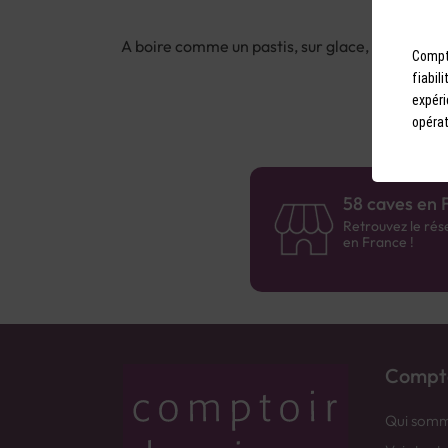
A boire comme un pastis, sur glace, dès l’apéri
Compto
fiabil
expéri
opérat
58 caves en 
Retrouvez le rés
en France !
Compto
Qui somm