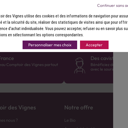
Continuer sans a
tif, 1 volume de pastis sauvage 5 ou 6 volumes d’eau.
ir des Vignes utilise des cookies et des informations de navigation pour assur
ité et la sécurité du site, réaliser des statistiques de visites ainsi que pour offri
ence d'achat individualisée. Vous pouvez accepter, refuser ou en savoir plus su
ions en sélectionnant les options correspondantes.
Personnaliser mes choix
Accepter
France
Des cavistes à v
eau Comptoir des Vignes partout
Bénéficiez de consei
avec le sourire :)
ir des Vignes
Notre offre
es nous ?
Le Bio