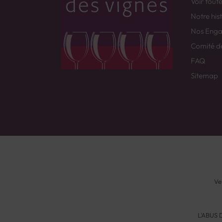
Voir tout
Notre his
Nos Eng
Comité d
FAQ
Sitemap
Ve
L'ABUS