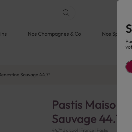
S
ins
Nos Champagnes & Co
Nos Spiritue
Pou
vot
Genestine Sauvage 44.7°
Pastis Maison 
Sauvage 44.7°
44.7° d'alcool
France
Pastis