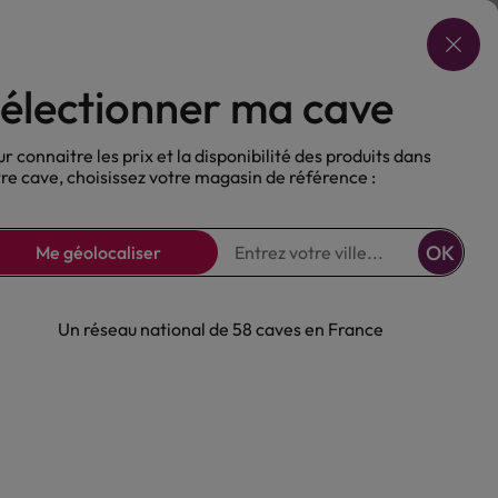
Choisir ma cave
électionner ma cave
ux
Nos Bières
Sans alcool
r connaitre les prix et la disponibilité des produits dans
re cave, choisissez votre magasin de référence :
OK
Me géolocaliser
Un réseau national de 58 caves en France
Genestine