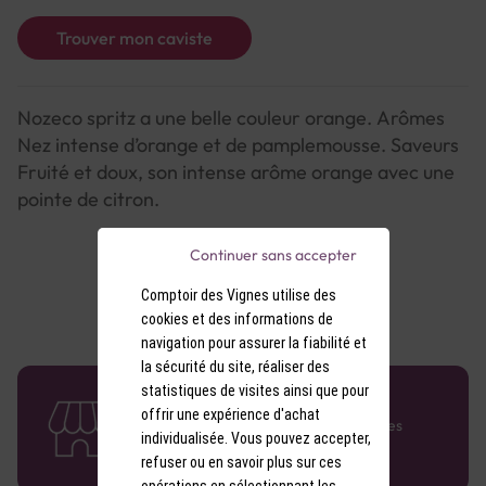
Trouver mon caviste
Nozeco spritz a une belle couleur orange. Arômes
Nez intense d’orange et de pamplemousse. Saveurs
Fruité et doux, son intense arôme orange avec une
pointe de citron.
Continuer sans accepter
Comptoir des Vignes utilise des
cookies et des informations de
navigation pour assurer la fiabilité et
la sécurité du site, réaliser des
statistiques de visites ainsi que pour
58 caves en France
offrir une expérience d'achat
Retrouvez le réseau Comptoir des Vignes
individualisée. Vous pouvez accepter,
partout en France !
refuser ou en savoir plus sur ces
opérations en sélectionnant les