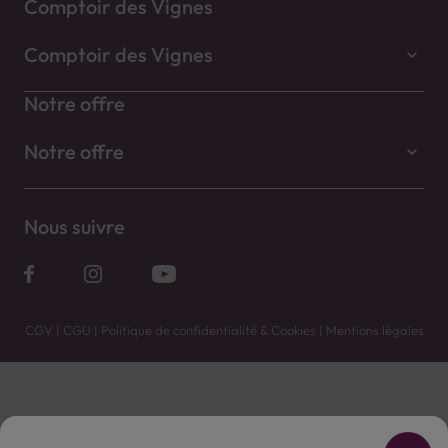
Comptoir des Vignes
Comptoir des Vignes
Notre offre
Notre offre
Nous suivre
CGV
|
CGU
|
Politique de confidentialité & Cookies
|
Mentions légales
Vente uniquement en caves. Contactez votre caviste pour plus de renseignements.