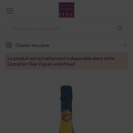
Aller
au
contenu
Chercher
Choisir ma cave
Le produit est actuellement indisponible dans votre
Comptoir Des Vignes
undefined