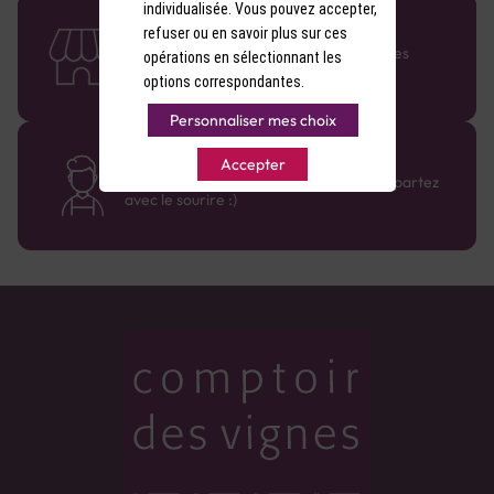
individualisée. Vous pouvez accepter,
58 caves en France
refuser ou en savoir plus sur ces
Retrouvez le réseau Comptoir des Vignes
opérations en sélectionnant les
partout en France !
options correspondantes.
Personnaliser mes choix
Des cavistes à votre écoute
Accepter
Bénéficiez de conseils sur-mesure et repartez
avec le sourire :)