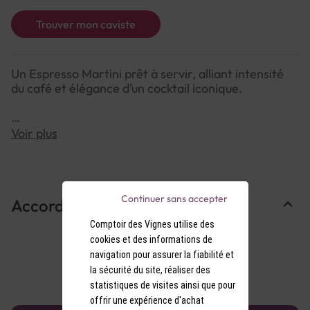
Trouver mon caviste
Un Espresso Martini prêt à servir, alliant intensité
du café et élégance d’un cocktail iconique.
NOTE DE DÉGUSTATION :
Voir plus
Couleur : Brun profond avec une mousse fine et
crémeuse à la surface.
Arômes : Nez riche de café fraîchement moulu, de
chocolat noir et de vanille.
Continuer sans accepter
Accords Mets & Vins
Saveurs : Bouche onctueuse et équilibrée, mêlant
amertume du café, douceur du sucre et chaleur de
Comptoir des Vignes utilise des
la vodka. Finale persistante et gourmande.
cookies et des informations de
navigation pour assurer la fiabilité et
la sécurité du site, réaliser des
statistiques de visites ainsi que pour
offrir une expérience d'achat