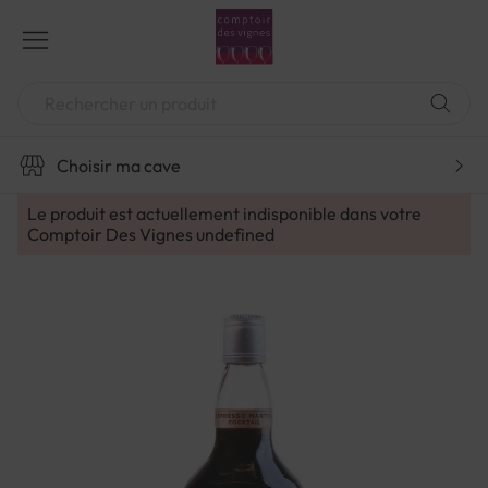
Aller
au
contenu
Chercher
Choisir ma cave
Le produit est actuellement indisponible dans votre
Comptoir Des Vignes
undefined