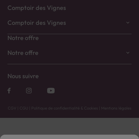
Comptoir des Vignes
Comptoir des Vignes
Notre offre
Notre offre
Nous suivre
CGV
|
CGU
|
Politique de confidentialité & Cookies
|
Mentions légales
Vente uniquement en caves. Contactez votre caviste pour plus de renseignements.