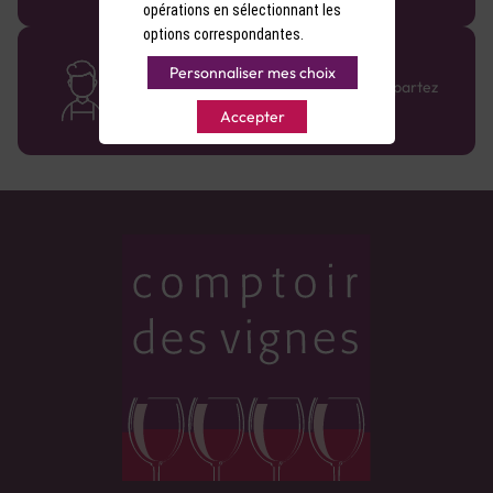
opérations en sélectionnant les
options correspondantes.
Des cavistes à votre écoute
Personnaliser mes choix
Bénéficiez de conseils sur-mesure et repartez
avec le sourire :)
Accepter