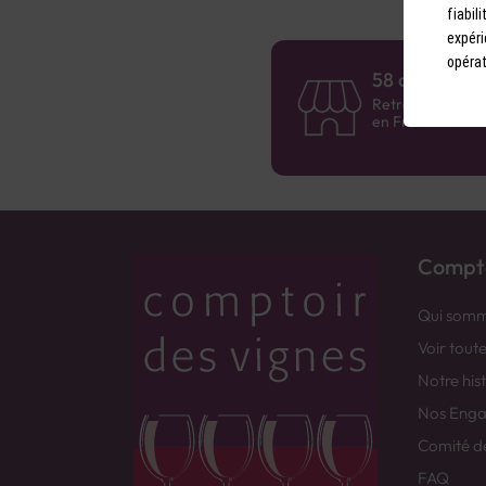
fiabil
expéri
opérat
58 caves en 
Retrouvez le rés
en France !
Compto
Qui somm
Voir tout
Notre his
Nos Eng
Comité d
FAQ