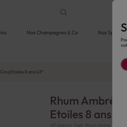
S
ins
Nos Champagnes & Co
Nos Spiritue
Pou
vot
nq Etoiles 8 ans 43°
Rhum Ambré Ba
Etoiles 8 ans 43
43° d'alcool
Haïti
Rhum Ambré