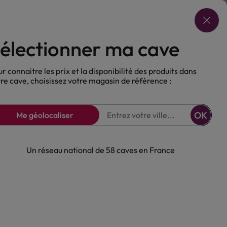
Choisir ma cave
électionner ma cave
ux
Nos Bières
Sans alcool
r connaitre les prix et la disponibilité des produits dans
re cave, choisissez votre magasin de référence :
OK
Me géolocaliser
Un réseau national de 58 caves en France
rbancourt Cinq
°