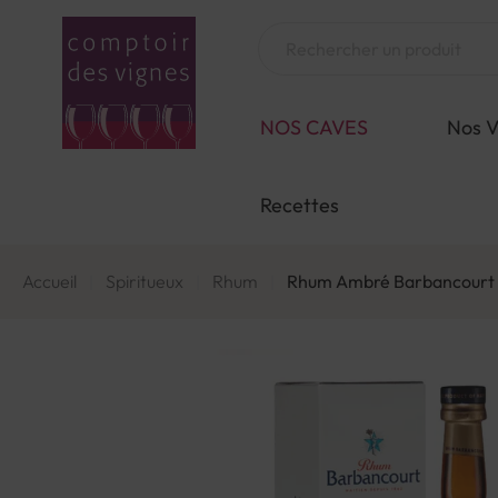
Aller
au
Chercher
contenu
NOS CAVES
Nos V
Recettes
Accueil
Spiritueux
Rhum
Rhum Ambré Barbancourt Ci