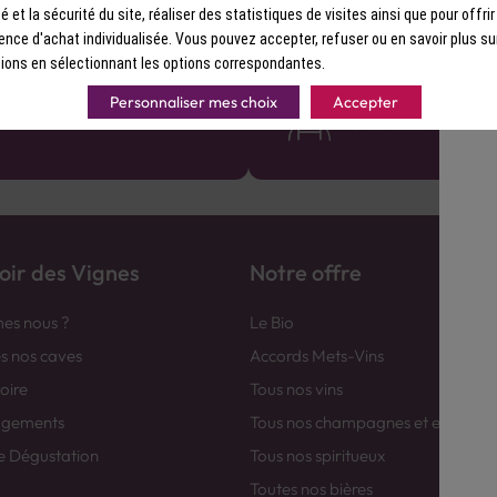
ité et la sécurité du site, réaliser des statistiques de visites ainsi que pour offri
ence d'achat individualisée. Vous pouvez accepter, refuser ou en savoir plus su
ions en sélectionnant les options correspondantes.
France
Des cavistes à v
Personnaliser mes choix
Accepter
eau Comptoir des Vignes partout
Bénéficiez de consei
avec le sourire :)
ir des Vignes
Notre offre
es nous ?
Le Bio
es nos caves
Accords Mets-Vins
toire
Tous nos vins
agements
Tous nos champagnes et efferver
e Dégustation
Tous nos spiritueux
Toutes nos bières