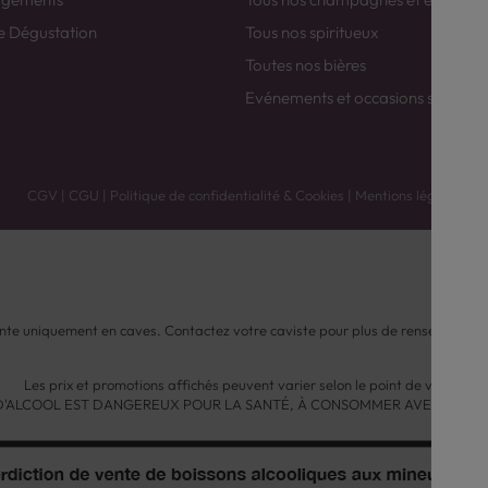
e Dégustation
Tous nos spiritueux
Toutes nos bières
Evénements et occasions spéciale
CGV
|
CGU
|
Politique de confidentialité & Cookies
|
Mentions légales
nte uniquement en caves. Contactez votre caviste pour plus de renseignemen
Les prix et promotions affichés peuvent varier selon le point de vente.
 D'ALCOOL EST DANGEREUX POUR LA SANTÉ, À CONSOMMER AVEC MODÉ