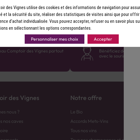
ir des Vignes utilise des cookies et des informations de navigation pour assur
ité et la sécurité du site, réaliser des statistiques de visites ainsi que pour offri
ence d'achat individualisée. Vous pouvez accepter, refuser ou en savoir plus su
ions en sélectionnant les options correspondantes.
Personnaliser mes choix
Accepter
France
Des cavistes à v
eau Comptoir des Vignes partout
Bénéficiez de consei
avec le sourire :)
ir des Vignes
Notre offre
es nous ?
Le Bio
es nos caves
Accords Mets-Vins
toire
Tous nos vins
agements
Tous nos champagnes et efferver