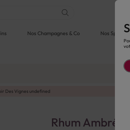
S
ins
Nos Champagnes & Co
Nos Spiritue
Pou
vot
oir Des Vignes
undefined
Rhum Ambré Go