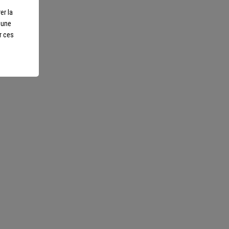
er la
r une
r ces
otre écoute
ls sur-mesure et repartez
Nous suivre
scents