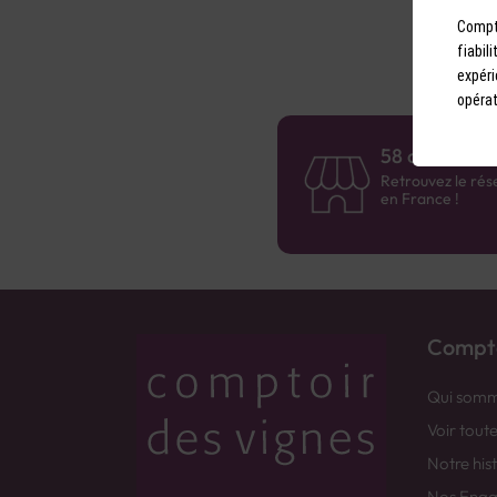
Compto
fiabil
expéri
opérat
58 caves en 
Retrouvez le rés
en France !
Compto
Qui somm
Voir tout
Notre his
Nos Eng