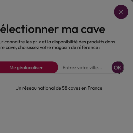
Choisir ma cave
électionner ma cave
ux
Nos Bières
Sans alcool
r connaitre les prix et la disponibilité des produits dans
re cave, choisissez votre magasin de référence :
OK
Me géolocaliser
Un réseau national de 58 caves en France
sling Black