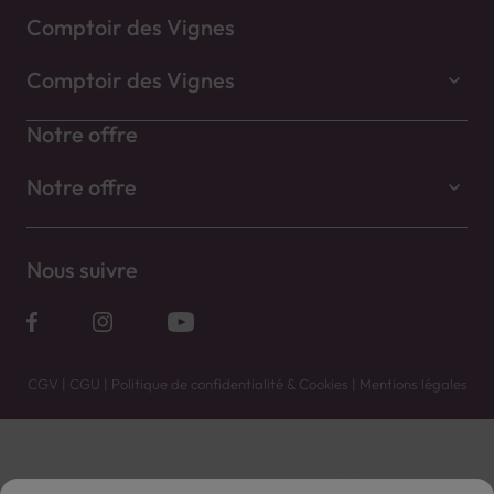
Comptoir des Vignes
Comptoir des Vignes
Notre offre
Notre offre
Nous suivre
CGV
|
CGU
|
Politique de confidentialité & Cookies
|
Mentions légales
Vente uniquement en caves. Contactez votre caviste pour plus de renseignements.