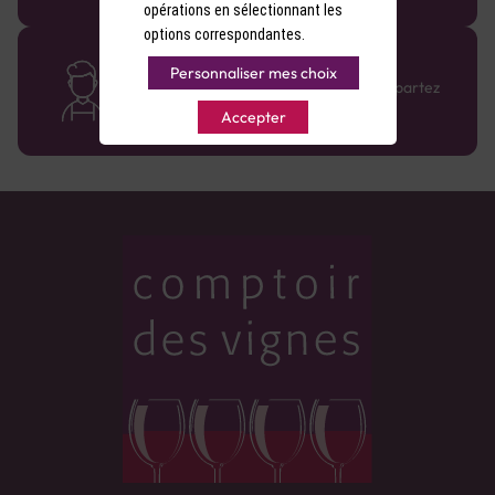
opérations en sélectionnant les
options correspondantes.
Des cavistes à votre écoute
Personnaliser mes choix
Bénéficiez de conseils sur-mesure et repartez
avec le sourire :)
Accepter