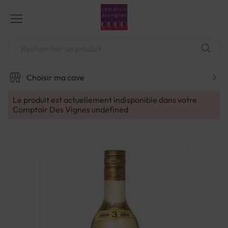
Aller
au
contenu
Chercher
Choisir ma cave
Le produit est actuellement indisponible dans votre
Comptoir Des Vignes
undefined