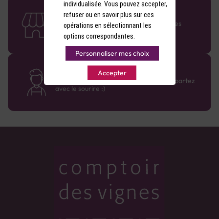
individualisée. Vous pouvez accepter,
58 caves en France
refuser ou en savoir plus sur ces
Retrouvez le réseau Comptoir des Vignes
opérations en sélectionnant les
partout en France !
options correspondantes.
Personnaliser mes choix
Des cavistes à votre écoute
Accepter
Bénéficiez de conseils sur-mesure et repartez
avec le sourire :)