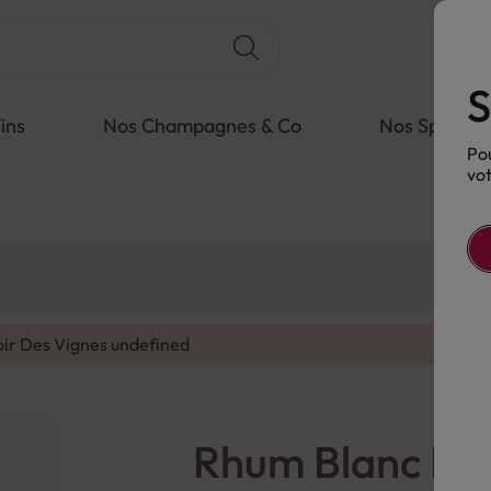
S
ins
Nos Champagnes & Co
Nos Spiritue
Pou
vot
oir Des Vignes
undefined
Rhum Blanc Hav