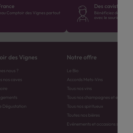
France
Des cavistes à v
eau Comptoir des Vignes partout
Bénéficiez de consei
avec le sourire :)
ir des Vignes
Notre offre
es nous ?
Le Bio
es nos caves
Accords Mets-Vins
toire
Tous nos vins
agements
Tous nos champagnes et efferver
e Dégustation
Tous nos spiritueux
Toutes nos bières
Evénements et occasions spéciale