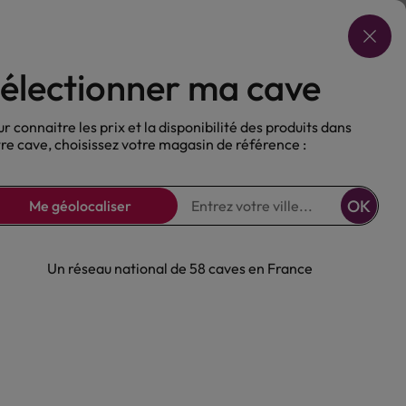
Choisir ma cave
électionner ma cave
ux
Nos Bières
Sans alcool
r connaitre les prix et la disponibilité des produits dans
re cave, choisissez votre magasin de référence :
OK
Me géolocaliser
Un réseau national de 58 caves en France
ana Club 3 ans