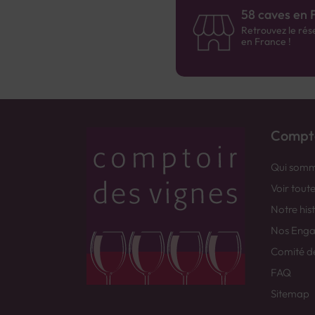
58 caves en 
Retrouvez le rés
en France !
Compto
Qui somm
Voir tout
Notre his
Nos Eng
Comité d
FAQ
Sitemap