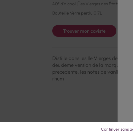
40° d'alcool
Îles Vierges des États-Unis
Bouteille Verre perdu 0,7L
Trouver mon caviste
Distille dans les Ile Vierges des Etat
deuxieme version de la marque. Un p
precedente, les notes de vanille et 
rhum
Continuer sans a