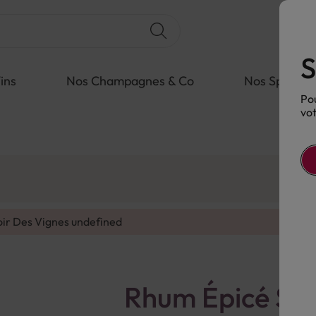
S
ins
Nos Champagnes & Co
Nos Spiritue
Pou
vot
oir Des Vignes
undefined
Rhum Épicé Sai