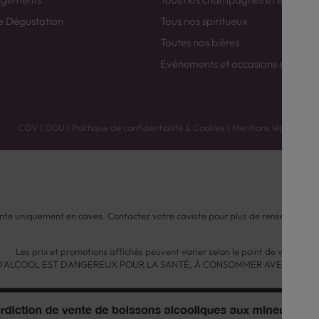
e Dégustation
Tous nos spiritueux
Toutes nos bières
Evénements et occasions spéciale
CGV
|
CGU
|
Politique de confidentialité & Cookies
|
Mentions légales
nte uniquement en caves. Contactez votre caviste pour plus de renseignemen
Les prix et promotions affichés peuvent varier selon le point de vente.
 D'ALCOOL EST DANGEREUX POUR LA SANTÉ, À CONSOMMER AVEC MODÉ