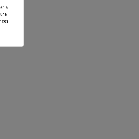
er la
r une
r ces
otre écoute
ls sur-mesure et repartez
Nous suivre
scents