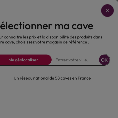
Choisir ma cave
électionner ma cave
ux
Nos Bières
Sans alcool
r connaitre les prix et la disponibilité des produits dans
re cave, choisissez votre magasin de référence :
OK
Me géolocaliser
Un réseau national de 58 caves en France
lor Jerry 40°