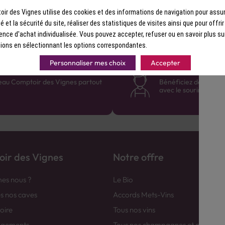
ir des Vignes utilise des cookies et des informations de navigation pour assur
ité et la sécurité du site, réaliser des statistiques de visites ainsi que pour offri
ence d'achat individualisée. Vous pouvez accepter, refuser ou en savoir plus su
ions en sélectionnant les options correspondantes.
Personnaliser mes choix
Accepter
France
Des cavistes à v
eau Comptoir des Vignes partout
Bénéficiez de consei
avec le sourire :)
ir des Vignes
Notre offre
es nous ?
Le Bio
es nos caves
Accords Mets-Vins
toire
Tous nos vins
agements
Tous nos champagnes et efferver