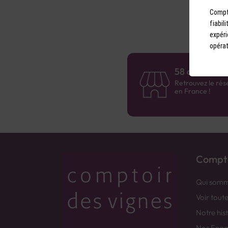
Compto
fiabil
expéri
opérat
58 caves en 
Retrouvez le rés
en France !
Compto
Qui somm
Voir tout
Notre his
Nos Eng