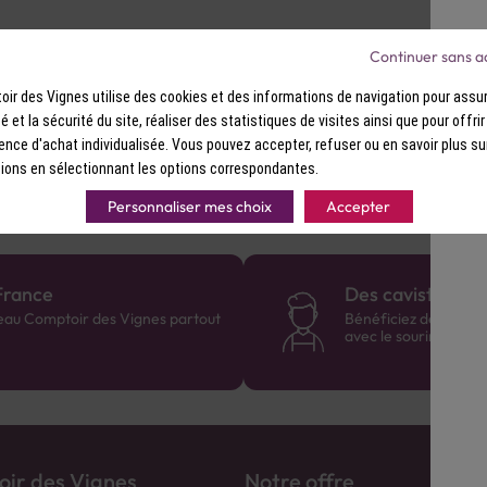
caramel, une légère touche de sel ma
Continuer sans a
ir des Vignes utilise des cookies et des informations de navigation pour assur
hum Old Fashioned, il apportera une complexité exceptionnelle à
ité et la sécurité du site, réaliser des statistiques de visites ainsi que pour offri
ence d'achat individualisée. Vous pouvez accepter, refuser ou en savoir plus su
ions en sélectionnant les options correspondantes.
Personnaliser mes choix
Accepter
France
Des cavistes à v
eau Comptoir des Vignes partout
Bénéficiez de consei
avec le sourire :)
ir des Vignes
Notre offre