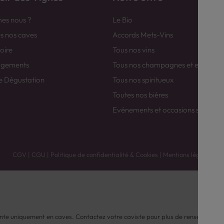
es nous ?
Le Bio
es nos caves
Accords Mets-Vins
toire
Tous nos vins
agements
Tous nos champagnes et efferver
e Dégustation
Tous nos spiritueux
Toutes nos bières
Evénements et occasions spéciale
CGV
|
CGU
|
Politique de confidentialité & Cookies
|
Mentions légales
nte uniquement en caves. Contactez votre caviste pour plus de renseignemen