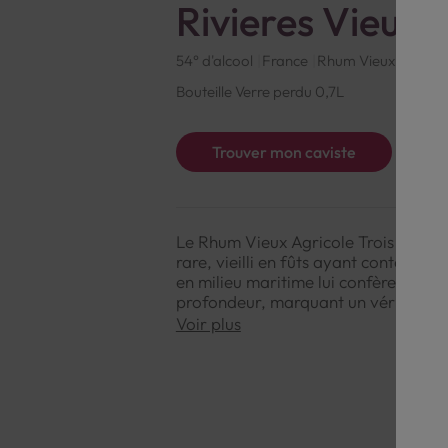
Rivieres Vieux
54° d'alcool
France
Rhum Vieux Agricol
Bouteille Verre perdu 0,7L
Trouver mon caviste
Le Rhum Vieux Agricole Trois Rivièr
rare, vieilli en fûts ayant contenu d
en milieu maritime lui confère des 
profondeur, marquant un véritable v
Voir plus
NOTE DE DEGUSTATION
Couleur : Ambrée foncée, aux reflet
Arômes : Profondes notes de fruits m
touche salée et iodée qui évoque l'in
Saveurs : Riche et rond en bouche, a