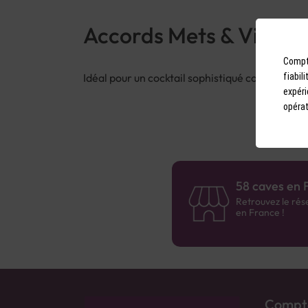
Accords Mets & Vins
Compto
Idéal pour un cocktail sophistiqué comme le R
fiabil
expéri
opérat
58 caves en 
Retrouvez le rés
en France !
Compto