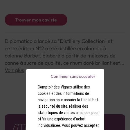
Trouver mon caviste
Diplomatico a lancé sa "Distillery Collection" et
cette édition N°2 a été distillée en alambic à
colonne Barbet. Élaboré à partir de mélasses de
canne à sucre de qualité, ce rhum doré brillant est
vieilli dans des fûts de chêne blanc américain. Son
Voir plus
Continuer sans accepter
profil aromatique est fruité, boisé et fumé. La
colonne Barbet de la distillerie Diplomatico a été
Comptoir des Vignes utilise des
installé en 1959. Cette méthode de distillation
cookies et des informations de
continue a été conçue à la fin du 19ème siècle par le
navigation pour assurer la fiabilité et
français Emile Barbet.
la sécurité du site, réaliser des
statistiques de visites ainsi que pour
offrir une expérience d'achat
58 caves en France
individualisée. Vous pouvez accepter,