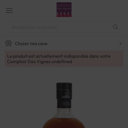
Aller
au
contenu
Chercher
Choisir ma cave
Le produit est actuellement indisponible dans votre
Comptoir Des Vignes
undefined