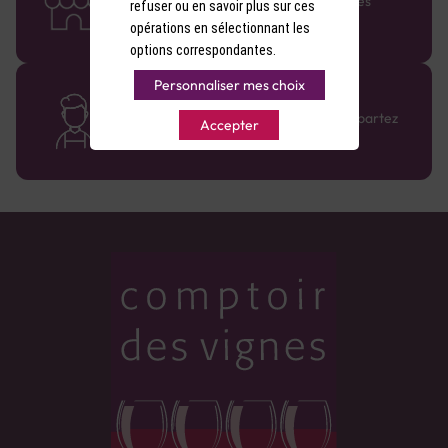
Retrouvez le réseau Comptoir des Vignes
refuser ou en savoir plus sur ces
partout en France !
opérations en sélectionnant les
options correspondantes.
Personnaliser mes choix
Des cavistes à votre écoute
Bénéficiez de conseils sur-mesure et repartez
Accepter
avec le sourire :)