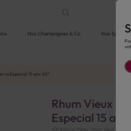
S
ins
Nos Champagnes & Co
Nos Spiritue
Pou
vot
erva Especial 15 ans 40°
Rhum Vieux Mil
Especial 15 ans
40° d'alcool
Pérou
Rhum Vieux