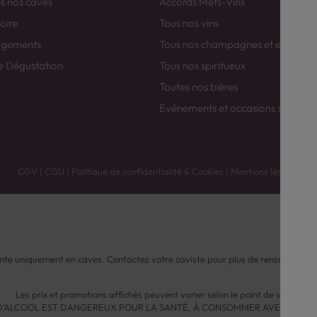
es nos caves
Accords Mets-Vins
toire
Tous nos vins
agements
Tous nos champagnes et efferver
e Dégustation
Tous nos spiritueux
Toutes nos bières
Evénements et occasions spéciale
CGV
|
CGU
|
Politique de confidentialité & Cookies
|
Mentions légales
nte uniquement en caves. Contactez votre caviste pour plus de renseignemen
Les prix et promotions affichés peuvent varier selon le point de vente.
 D'ALCOOL EST DANGEREUX POUR LA SANTÉ, À CONSOMMER AVEC MODÉ