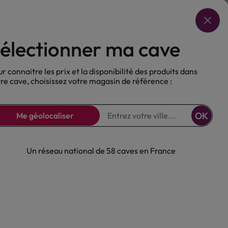
Choisir ma cave
électionner ma cave
ux
Nos Bières
Sans alcool
r connaitre les prix et la disponibilité des produits dans
re cave, choisissez votre magasin de référence :
OK
Me géolocaliser
Un réseau national de 58 caves en France
lonario Reserva
 40°