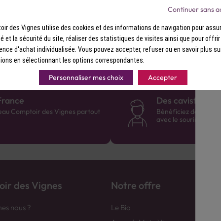
Continuer sans a
nd classique et réaliser un somptueux Rum Old Fashioned.
ir des Vignes utilise des cookies et des informations de navigation pour assur
ité et la sécurité du site, réaliser des statistiques de visites ainsi que pour offri
ence d'achat individualisée. Vous pouvez accepter, refuser ou en savoir plus su
ions en sélectionnant les options correspondantes.
Personnaliser mes choix
Accepter
France
Des cavistes à v
eau Comptoir des Vignes partout
Bénéficiez de consei
avec le sourire :)
ir des Vignes
Notre offre
es nous ?
Le Bio