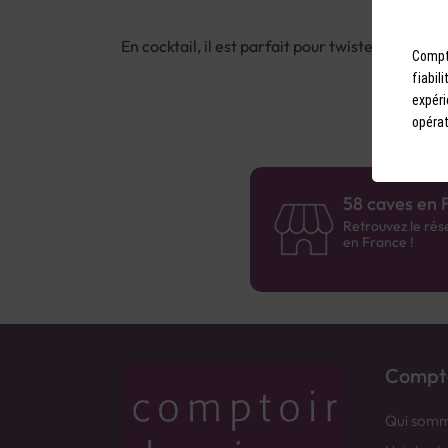
En cocktail, il est parfait pour twister un gra
Compto
fiabil
expéri
opérat
58 caves en 
Retrouvez le rés
en France !
Compto
Qui somm