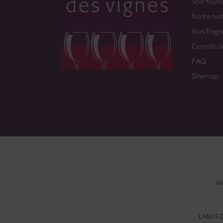
Voir tout
Notre his
Nos Eng
Comité d
FAQ
Sitemap
Ve
L'ABUS