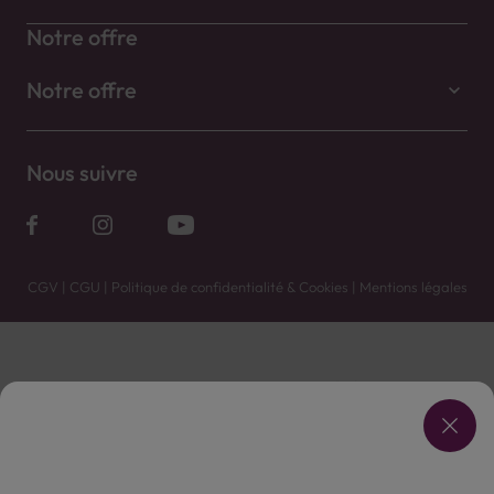
Notre offre
Notre offre
Nous suivre
CGV
|
CGU
|
Politique de confidentialité & Cookies
|
Mentions légales
Vente uniquement en caves. Contactez votre caviste pour plus de renseignements.
Les prix et promotions affichés peuvent varier selon le point de vente.
L'ABUS D'ALCOOL EST DANGEREUX POUR LA SANTÉ, À CONSOMMER AVEC MODÉRATION.