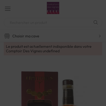
Aller
au
contenu
Chercher
Choisir ma cave
Le produit est actuellement indisponible dans votre
Comptoir Des Vignes
undefined