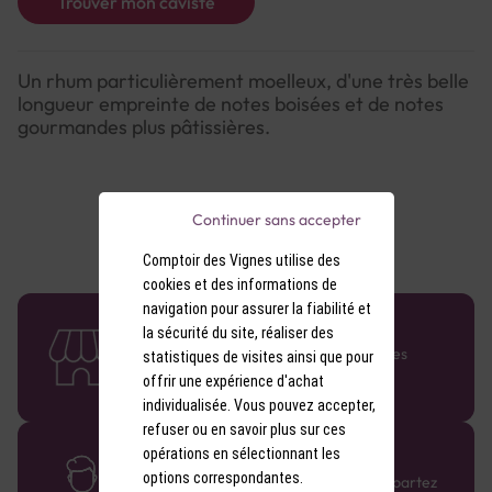
Trouver mon caviste
Un rhum particulièrement moelleux, d'une très belle
longueur empreinte de notes boisées et de notes
gourmandes plus pâtissières.
Continuer sans accepter
Comptoir des Vignes utilise des
cookies et des informations de
navigation pour assurer la fiabilité et
58 caves en France
la sécurité du site, réaliser des
Retrouvez le réseau Comptoir des Vignes
statistiques de visites ainsi que pour
partout en France !
offrir une expérience d'achat
individualisée. Vous pouvez accepter,
refuser ou en savoir plus sur ces
opérations en sélectionnant les
Des cavistes à votre écoute
options correspondantes.
Bénéficiez de conseils sur-mesure et repartez